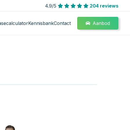
4.9/5
204 reviews
Aanbod
asecalculator
Kennisbank
Contact