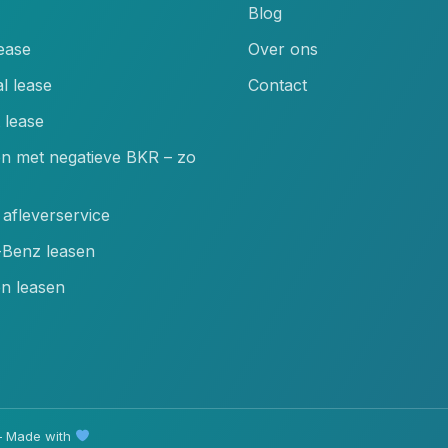
Blog
lease
Over ons
l lease
Contact
 lease
en met negatieve BKR – zo
afleverservice
Benz leasen
n leasen
 Made with