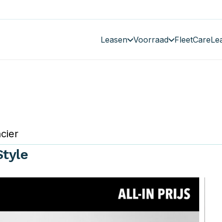
Leasen
Voorraad
FleetCare
Le
cier
Style