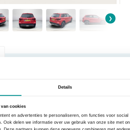
❯
KILOMETERSTAND
BRANDSTOF
53680
Benzine / Elektr
Details
BTW/Marge
VERKOOPPRIJS
 van cookies
BTW
€25.445,00
ent en advertenties te personaliseren, om functies voor social
. Ook delen we informatie over uw gebruik van onze site met on
e. Deze partners kunnen deze gegevens combineren met andere i