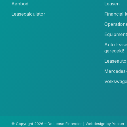
Aanbod
Leasen
Leasecalculator
Financial 
Operationa
Equipment
Auto leas
geregeld!
Leaseauto 
Mercedes-
Volkswage
© Copyright 2026 – De Lease Financier |
Webdesign by Yooker
–