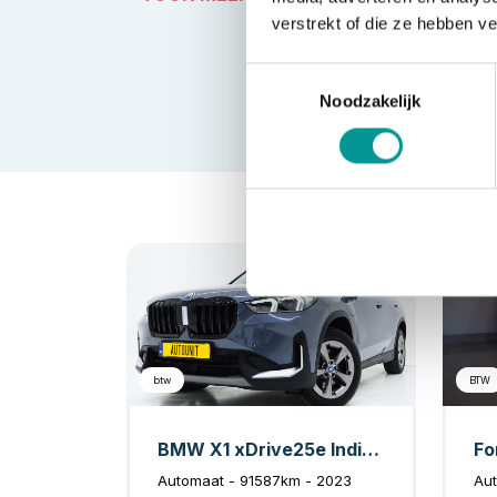
verstrekt of die ze hebben v
Toestemmingsselectie
Noodzakelijk
Hybride
btw
BTW
BMW X1 xDrive25e Individual
Automaat - 91587km - 2023
Aut