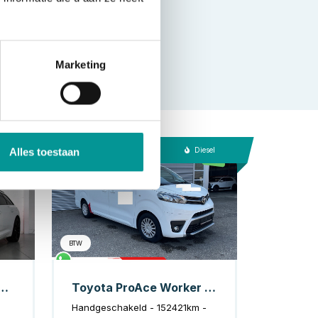
Marketing
 Elektrisch
Diesel
Alles toestaan
BTW
0 TFSIe quattro S-line, Pano, HUD, Full options
Toyota ProAce Worker Bestelbus 2.0 125 pk L3 2x Schuifdeur/ Inrichting/ Airco/ Cruise/ PDC
Handgeschakeld - 152421km -