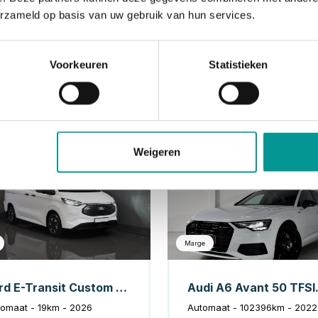
erzameld op basis van uw gebruik van hun services.
Voorkeuren
Statistieken
Elektrisch
Benzine /
Weigeren
Marge
Ford E-Transit Custom Bestelbus Trend 65 kWh 330 km WLTP Garantie t/m 2029/ LED/ Standkachel/ Snellader/ 2.3t Trekverm./ Stuurverw./ Stoelverw./ Carplay/ Camera
Audi A6 Avant 5
omaat - 19km - 2026
Automaat - 102396km - 2022