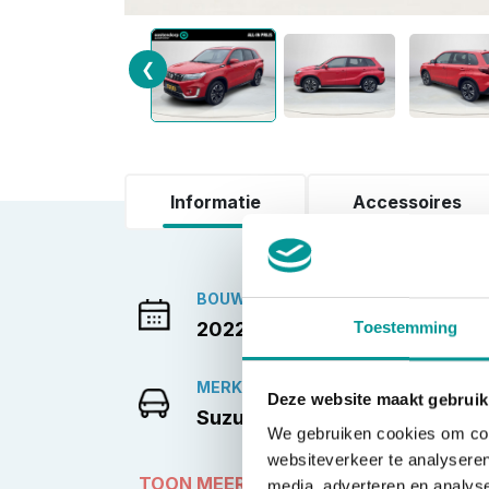
❮
Informatie
Accessoires
BOUWJAAR
2022
Toestemming
MERK
Deze website maakt gebruik
Suzuki
We gebruiken cookies om cont
websiteverkeer te analyseren
TOON MEER
media, adverteren en analys