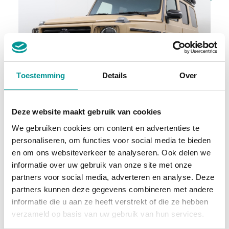
Toestemming
Details
Over
BTW
Deze website maakt gebruik van cookies
Mercedes-Benz G-klasse 500 Professional Exclusive
We gebruiken cookies om content en advertenties te
Automaat - 4251km - 2024
personaliseren, om functies voor social media te bieden
en om ons websiteverkeer te analyseren. Ook delen we
€3496.41
/maand
informatie over uw gebruik van onze site met onze
72 maanden
partners voor social media, adverteren en analyse. Deze
partners kunnen deze gegevens combineren met andere
Deze auto bekijken
informatie die u aan ze heeft verstrekt of die ze hebben
verzameld op basis van uw gebruik van hun services.