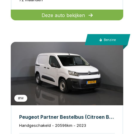
Deze auto bekijken
Benzine
BTW
Peugeot Partner Bestelbus (Citroen Berlingo) 1.2 PureTech 110 pk BENZINE Airco/ Cruise/ DAB
Handgeschakeld - 20596km - 2023