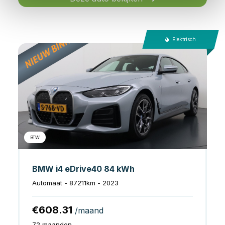
Elektrisch
BTW
BMW i4 eDrive40 84 kWh
Automaat - 87211km - 2023
€608.31
/maand
72 maanden