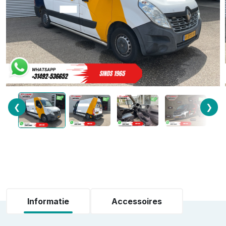
❮
❯
Informatie
Accessoires