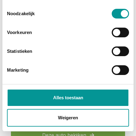
Toestemmingsselectie
Diesel
Noodzakelijk
Voorkeuren
Statistieken
BTW
Marketing
Fiat Ducato
Handgeschakeld - 34946km - 2024
Alles toestaan
€318.64
/maand
Weigeren
72 maanden
Deze auto bekijken