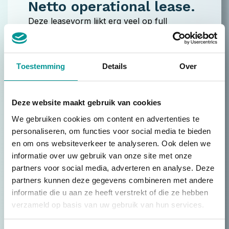
Netto operational lease.
Deze leasevorm lijkt erg veel op full
operational lease. Het verschil is dat je bij
netto operational lease zelf zorgt voor
onderhoud, reparaties, banden en
Toestemming
Details
Over
verzekering. Ideaal voor ondernemers die
hun kosten zo laag mogelijk willen houden.
Deze website maakt gebruik van cookies
Ook biedt het een oplossing voor ZZP- of
We gebruiken cookies om content en advertenties te
MKB’ers met een negatieve BKR-codering.
personaliseren, om functies voor social media te bieden
Op zoek naar een leasevorm die niet wordt
en om ons websiteverkeer te analyseren. Ook delen we
informatie over uw gebruik van onze site met onze
opgenomen op de balans of heb je een
partners voor social media, adverteren en analyse. Deze
negatieve BKR? Kies dan netto operational
partners kunnen deze gegevens combineren met andere
lease bij De Lease Financier.
informatie die u aan ze heeft verstrekt of die ze hebben
verzameld op basis van uw gebruik van hun services.
Meer over netto operational