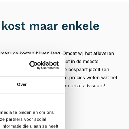
 kost maar enkele
, maar de kosten blijven laag. Omdat wij het afleveren
factuur kunnen zetten, kost het in de meeste
n kopje koffie buitenshuis. Je bespaart jezelf (en
p deze manier veel tijd. Wil je precies weten wat het
Over
 kost? Vraag het vrijblijvend aan onze adviseurs!
 media te bieden en om ons
ze partners voor social
nformatie die u aan ze heeft