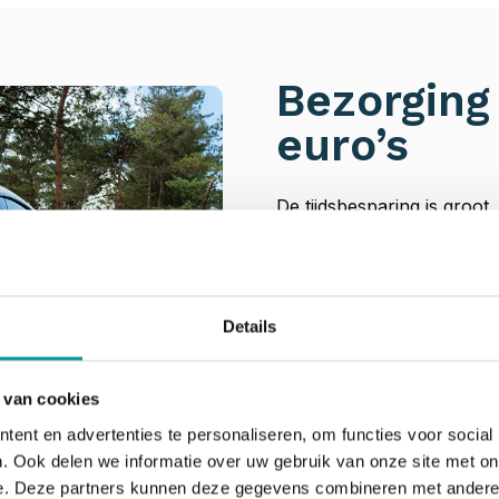
Bezorging
euro’s
De tijdsbesparing is groot
van jouw leaseauto op de 
gevallen nog minder dan ee
wie jou moet wegbrengen) o
Details
maandelijks of in één keer
Lage kosten
 van cookies
Maximale tijdwinst
ent en advertenties te personaliseren, om functies voor social
Focus op wat écht telt
. Ook delen we informatie over uw gebruik van onze site met on
e. Deze partners kunnen deze gegevens combineren met andere i