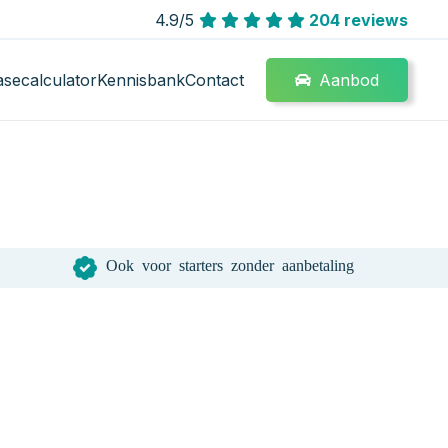
4.9/5
204 reviews
Aanbod
asecalculator
Kennisbank
Contact
Ook voor starters zonder aanbetaling