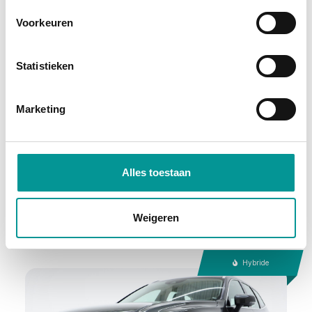
Voorkeuren
btw
Statistieken
Škoda Superb Combi 1.4 TSI iV Laurin & Klement
Marketing
Automaat - 112107km - 2023
€349.95
/maand
72 maanden
Alles toestaan
Deze auto bekijken
Weigeren
Hybride