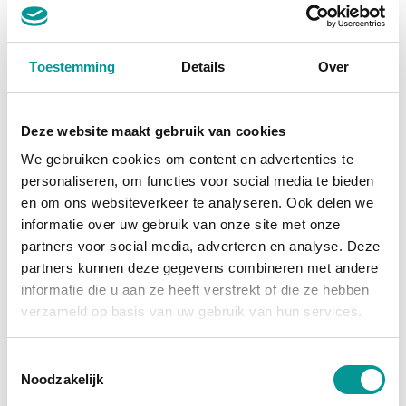
BTW
Toestemming
Details
Over
Audi A3 Sportback 40 e-tron S-Line | Panodak | B&O Audio
Automaat - 127279km - 2020
Deze website maakt gebruik van cookies
€312.90
/maand
We gebruiken cookies om content en advertenties te
70 maanden
personaliseren, om functies voor social media te bieden
en om ons websiteverkeer te analyseren. Ook delen we
Deze auto bekijken
informatie over uw gebruik van onze site met onze
partners voor social media, adverteren en analyse. Deze
partners kunnen deze gegevens combineren met andere
informatie die u aan ze heeft verstrekt of die ze hebben
Hybride
verzameld op basis van uw gebruik van hun services.
Toestemmingsselectie
Noodzakelijk