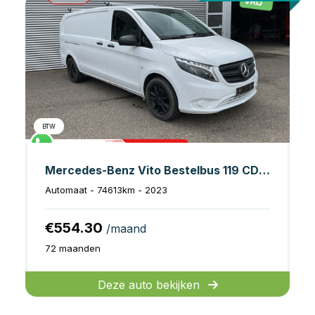
BTW
Mercedes-Benz Vito Bestelbus 119 CDI Aut. L3 LED/ Carplay/ Stoelverw./ Standkachel/ Navi/ Cruise/ Camera/ Airco/ 17”LMV/ PDC/ Dakdragers/ Trekhaak
Automaat - 74613km - 2023
€554.30
/maand
72 maanden
Deze auto bekijken