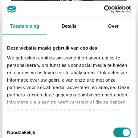
BTW
Toestemming
Details
Over
Mercedes-Benz Vito
Handgeschakeld - 36956km - 2024
Deze website maakt gebruik van cookies
€440.32
/maand
We gebruiken cookies om content en advertenties te
personaliseren, om functies voor social media te bieden
72 maanden
en om ons websiteverkeer te analyseren. Ook delen we
informatie over uw gebruik van onze site met onze
Deze auto bekijken
partners voor social media, adverteren en analyse. Deze
partners kunnen deze gegevens combineren met andere
informatie die u aan ze heeft verstrekt of die ze hebben
Hybride
verzameld op basis van uw gebruik van hun services.
Toestemmingsselectie
Noodzakelijk