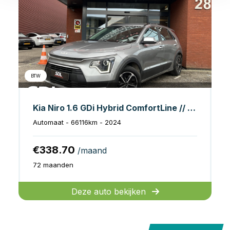
BTW
Kia Niro 1.6 GDi Hybrid ComfortLine // NAVI // CLIMA // ADAPTIVE CRUISE // CAMERA // KEY LESS // ALL SEASON BANDEN //
Automaat - 66116km - 2024
€338.70
/maand
72 maanden
Deze auto bekijken