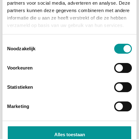
partners voor social media, adverteren en analyse. Deze
grootste afschrijving is al gedaan, en je profiteert
partners kunnen deze gegevens combineren met andere
van
fiscale voordelen
zoals investeringsaftrek en
informatie die u aan ze heeft verstrekt of die ze hebben
btw-teruggave (bij een btw-auto). Je wordt namelijk
verzameld op basis van uw gebruik van hun services.
direct economisch eigenaar. Bij financial lease
financiert de bank het bedrag, zodat je jouw kapitaal
Toestemmingsselectie
Noodzakelijk
vrij houdt voor andere investeringen.
Direct economisch eigenaar
Voorkeuren
Profiteer van fiscale voordelen
Lage maandlasten door occasionprijzen
Statistieken
Marketing
Alles toestaan