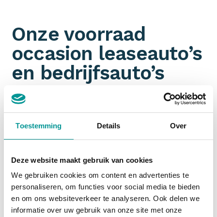
Onze voorraad
occasion leaseauto’s
en bedrijfsauto’s
Omdat wij aangesloten zijn bij talloze
partners
hebben wij een ongeëvenaarde voorraad aan jonge
gebruikte leaseauto’s en bedrijfswagens. Je filtert
Toestemming
Details
Over
ook nog eens gemakkelijk op
margeauto of BTW-
auto
. Jouw zoektocht naar een zakelijk leaseauto
start dus bij De Lease Financier!
Deze website maakt gebruik van cookies
We gebruiken cookies om content en advertenties te
personaliseren, om functies voor social media te bieden
Financial lease occasion
en om ons websiteverkeer te analyseren. Ook delen we
informatie over uw gebruik van onze site met onze
Zakelijk een occasion
financial leasen
is slim. De