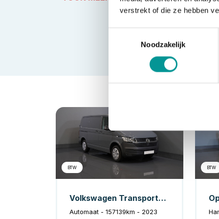
verstrekt of die ze hebben v
Toestemmingsselectie
Noodzakelijk
Diesel
BTW
BTW
Volkswagen Transporter Bestelbus T6.1 2.0 TDI 150 pk DSG Aut. Virtual Cockpit/ 2.5t Trekverm./ CarPlay/ Camera/ Cruise/ Airco/ PDC
Automaat - 157139km - 2023
Ha