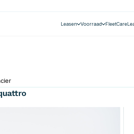
Leasen
Voorraad
FleetCare
Le
cier
quattro