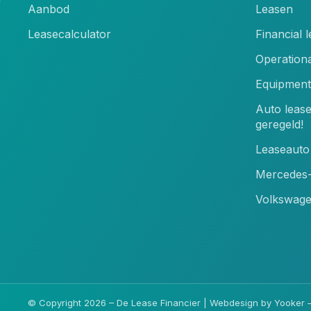
Aanbod
Leasen
Leasecalculator
Financial 
Operationa
Equipment
Auto leas
geregeld!
Leaseauto 
Mercedes-
Volkswage
© Copyright 2026 – De Lease Financier |
Webdesign by Yooker
–