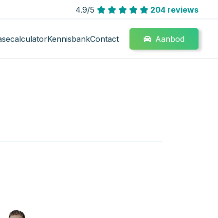
4.9/5
204 reviews
Aanbod
asecalculator
Kennisbank
Contact