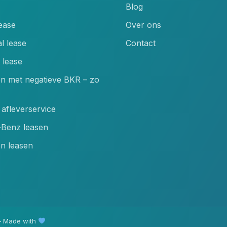
Blog
lease
Over ons
l lease
Contact
 lease
en met negatieve BKR – zo
afleverservice
Benz leasen
n leasen
 Made with