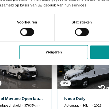
erzameld op basis van uw gebruik van hun services.
Voorkeuren
Statistieken
Diesel
Di
Weigeren
BTW
Opel Movano Open laadbak 2.2 140 pk DC Dubbel Cabine Open Laadbak/ 7 Pers./ 2.5t Trekverm./ Cruise/ Airco/ 288x215x35/ Pick up
Iveco Daily
ndgeschakeld - 37635km -
Automaat - 30km - 2023