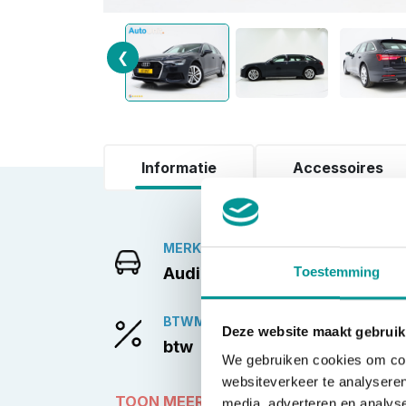
❮
Informatie
Accessoires
MERK
Audi
Toestemming
BTWMARGE
Deze website maakt gebruik
btw
We gebruiken cookies om cont
websiteverkeer te analyseren
TOON MEER
media, adverteren en analys