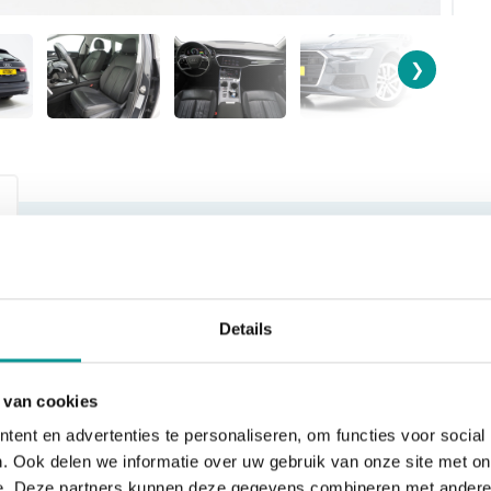
❯
KILOMETERSTAND
BOUWJAAR
118066
2022-06-01
Details
SOORT
VERKOOPPRIJS
 van cookies
Personenauto
€30.840,00
ent en advertenties te personaliseren, om functies voor social
. Ook delen we informatie over uw gebruik van onze site met on
e. Deze partners kunnen deze gegevens combineren met andere i