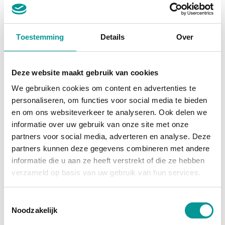
Marge
Toestemming
Details
Over
Audi A6 Avant RS6 Quattro Urban Pack, Keramisch, Downpipe, Softclose, B&O
Automaat - 94878km - 2020
Deze website maakt gebruik van cookies
€1529.37
/maand
We gebruiken cookies om content en advertenties te
70 maanden
personaliseren, om functies voor social media te bieden
en om ons websiteverkeer te analyseren. Ook delen we
Deze auto bekijken
informatie over uw gebruik van onze site met onze
partners voor social media, adverteren en analyse. Deze
partners kunnen deze gegevens combineren met andere
informatie die u aan ze heeft verstrekt of die ze hebben
Benzine
verzameld op basis van uw gebruik van hun services.
Toestemmingsselectie
Noodzakelijk