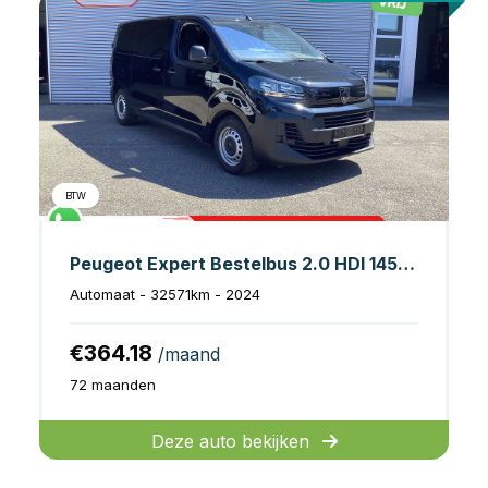
BTW
Peugeot Expert Bestelbus 2.0 HDI 145 pk Aut. L2 Virtual Cockpit/ DAB/ PDC/ Cruise/ Airco
Automaat - 32571km - 2024
€364.18
/maand
72 maanden
Deze auto bekijken