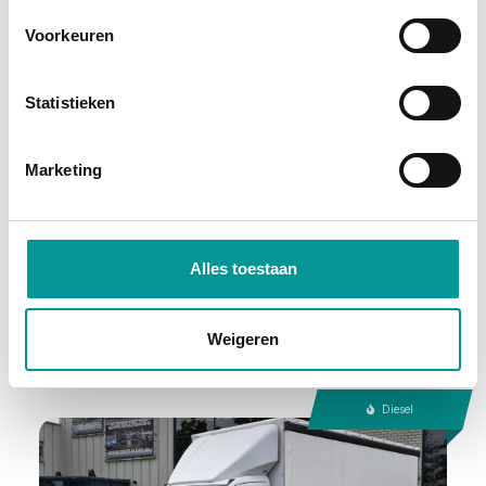
Voorkeuren
Marge
Statistieken
Subaru Outback 2.5i Premium
Marketing
Automaat - 43897km - 2020
€587.28
/maand
70 maanden
Alles toestaan
Deze auto bekijken
Weigeren
Diesel