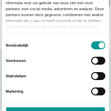
Vrijblijvende offerte ontvangen
informatie over uw gebruik van onze site met onze
partners voor social media, adverteren en analyse. Deze
Afspraak maken
partners kunnen deze gegevens combineren met andere
informatie die u aan ze heeft verstrekt of die ze hebben
Zelf een auto gevonden buiten onze voorraad?
Ook deze kunt u via
verzameld op basis van uw gebruik van hun services.
ons financieren.
Toestemmingsselectie
Noodzakelijk
Informatie
Voorkeuren
BOUWJAAR
Statistieken
2020
MERK
Marketing
KTM
MODEL