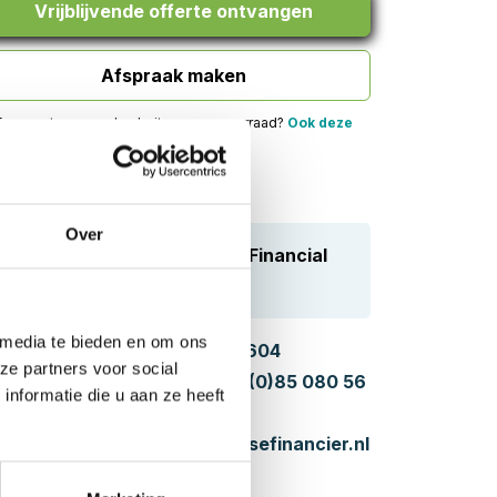
Vrijblijvende offerte ontvangen
Afspraak maken
f een auto gevonden buiten onze voorraad?
Ook deze
t u via ons financieren.
Over
Vragen over Financial
Lease?
 media te bieden en om ons
Bel:
085 080 5604
ze partners voor social
WhatsApp:
+31 (0)85 080 56
nformatie die u aan ze heeft
04
Mail:
hello@leasefinancier.nl