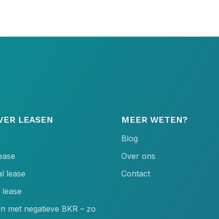
VER LEASEN
MEER WETEN?
Blog
lease
Over ons
l lease
Contact
 lease
en met negatieve BKR – zo