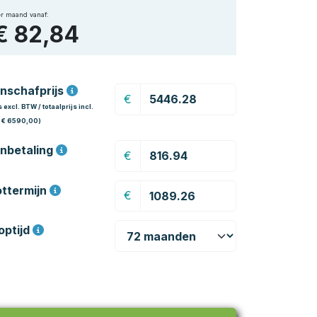
r maand vanaf:
€ 82,84
nschafprijs
€
s excl. BTW / totaalprijs incl.
 € 6590,00)
nbetaling
€
ottermijn
€
optijd