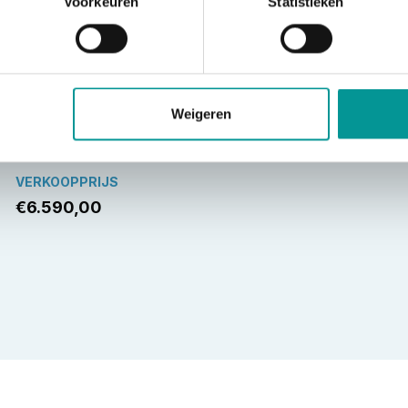
Voorkeuren
Statistieken
MERK
MODEL
Weigeren
KTM
125 DUKE
VERKOOPPRIJS
€6.590,00