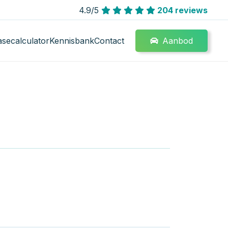
4.9/5
204 reviews
Aanbod
asecalculator
Kennisbank
Contact