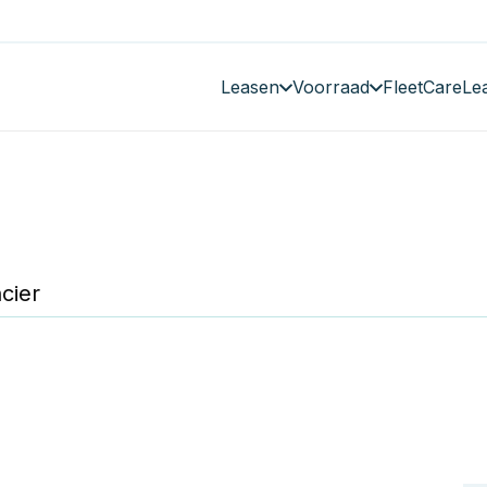
Leasen
Voorraad
FleetCare
Le
cier