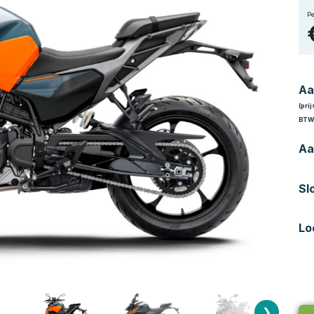
Pe
Aa
(prij
BTW
Aa
Sl
Lo
❯