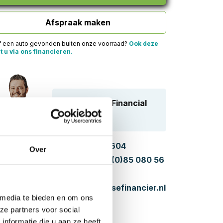
Afspraak maken
f een auto gevonden buiten onze voorraad?
Ook deze
t u via ons financieren.
Vragen over Financial
Lease?
Bel:
085 080 5604
Over
WhatsApp:
+31 (0)85 080 56
04
Mail:
hello@leasefinancier.nl
 media te bieden en om ons
ze partners voor social
nformatie die u aan ze heeft