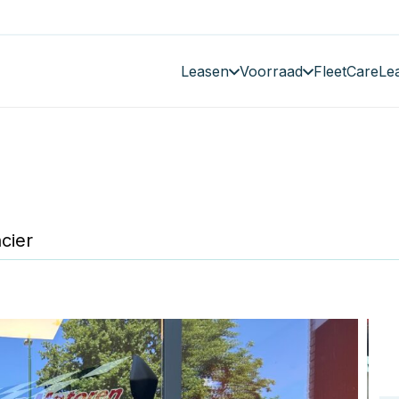
Leasen
Voorraad
FleetCare
Le
cier