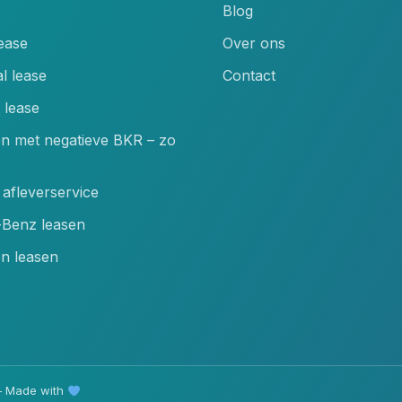
Blog
lease
Over ons
l lease
Contact
 lease
en met negatieve BKR – zo
afleverservice
Benz leasen
n leasen
 Made with