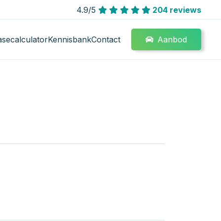
4.9/5
204 reviews
Aanbod
asecalculator
Kennisbank
Contact