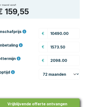
r maand vanaf:
€ 159,55
nschafprijs
€
nbetaling
€
ottermijn
€
optijd
Vrijblijvende offerte ontvangen