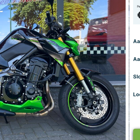
Pe
Aa
Aa
Sl
Lo