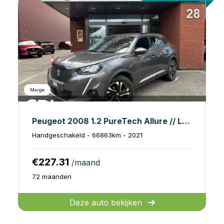
Marge
Peugeot 2008 1.2 PureTech Allure // LED // HALF LEDER // 3D COCKPIT // CAMERA+SENSOREN // NAVI+CARPLAY //
Handgeschakeld - 66863km - 2021
€227.31
/maand
72 maanden
Deze auto bekijken