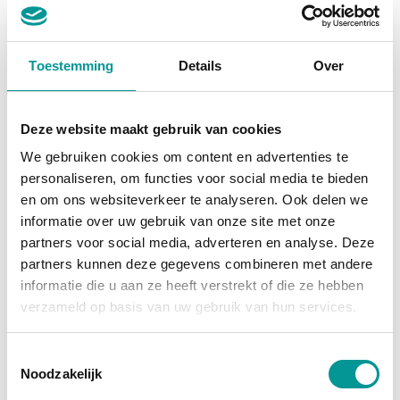
btw
Toestemming
Details
Over
Audi A6 Avant 55 TFSI e quattro Competition Full Black
Automaat - 107778km - 2020
Deze website maakt gebruik van cookies
€445.05
/maand
We gebruiken cookies om content en advertenties te
70 maanden
personaliseren, om functies voor social media te bieden
en om ons websiteverkeer te analyseren. Ook delen we
Deze auto bekijken
informatie over uw gebruik van onze site met onze
partners voor social media, adverteren en analyse. Deze
partners kunnen deze gegevens combineren met andere
informatie die u aan ze heeft verstrekt of die ze hebben
Benzine
verzameld op basis van uw gebruik van hun services.
Toestemmingsselectie
Noodzakelijk