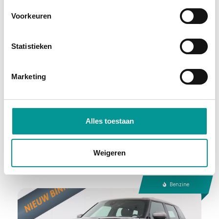
Voorkeuren
Marge
Statistieken
Audi Q3 Sportback 35 TFSI Competition 3x S-Line, Pano,Sfeer,SideAs
Marketing
Automaat - 58638km - 2024
€607.55
/maand
72 maanden
Alles toestaan
Deze auto bekijken
Weigeren
Benzine