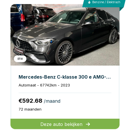
Benzine / Elektrisch
BTW
Mercedes-Benz C-klasse 300 e AMG-LINE PANO Burmester 313 PK
Automaat - 67742km - 2023
€592.68
/maand
72 maanden
Deze auto bekijken