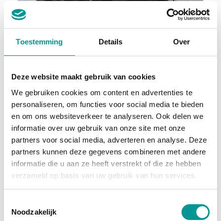
BTW
Toestemming
Details
Over
Mercedes-Benz Sprinter
Automaat - 7km - 2026
Deze website maakt gebruik van cookies
€729.31
/maand
We gebruiken cookies om content en advertenties te
personaliseren, om functies voor social media te bieden
72 maanden
en om ons websiteverkeer te analyseren. Ook delen we
informatie over uw gebruik van onze site met onze
Deze auto bekijken
partners voor social media, adverteren en analyse. Deze
partners kunnen deze gegevens combineren met andere
informatie die u aan ze heeft verstrekt of die ze hebben
Benzine / Elektrisch
verzameld op basis van uw gebruik van hun services.
Toestemmingsselectie
Noodzakelijk