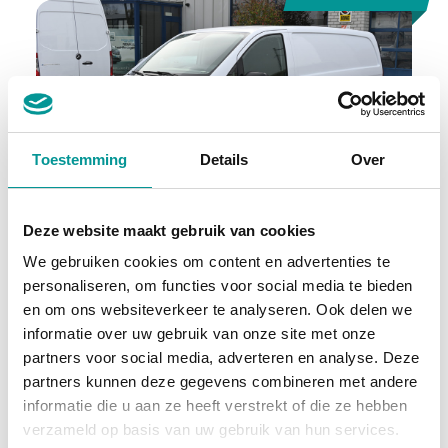
Toestemming
Details
Over
BTW
Deze website maakt gebruik van cookies
Mercedes-Benz eVito
We gebruiken cookies om content en advertenties te
Automaat - 18km - 2025
personaliseren, om functies voor social media te bieden
en om ons websiteverkeer te analyseren. Ook delen we
€440.32
/maand
informatie over uw gebruik van onze site met onze
partners voor social media, adverteren en analyse. Deze
72 maanden
partners kunnen deze gegevens combineren met andere
informatie die u aan ze heeft verstrekt of die ze hebben
Deze auto bekijken
verzameld op basis van uw gebruik van hun services.