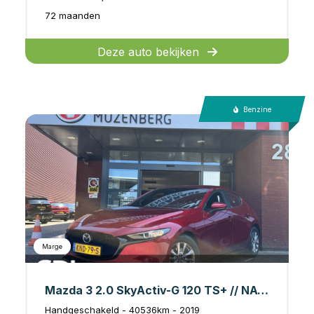
72 maanden
Deze auto bekijken
Benzine
Marge
Mazda 3 2.0 SkyActiv-G 120 TS+ // NAVI // PDC // ADAPTIVE CRUISE // BLIND SPOT MONITOR //
Handgeschakeld - 40536km - 2019