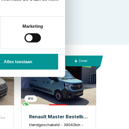
Marketing
esel
Diesel
Alles toestaan
BTW
Volkswagen Caddy Cargo Bestelbus 2.0 TDI 100 pk Omvormer/ Sortimo/ Cruise/ Airco/ DAB
Renault Master Bestelbus 2.0 dCi 150 pk L3H2 270Gr.Deuren/ LED/ Carplay/ Camera/ 2.5t Trekverm./ Cruise/ PDC/ Airco
Handgeschakeld - 39042km -