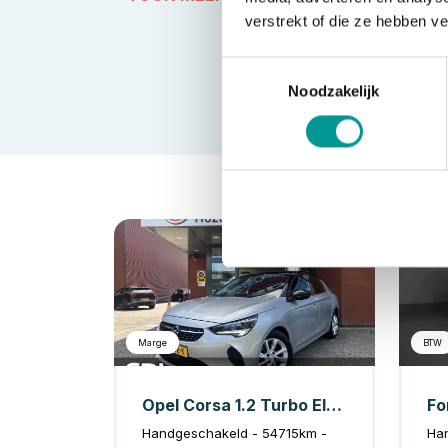
verstrekt of die ze hebben v
Toestemmingsselectie
Noodzakelijk
Benzine
Marge
BTW
Opel Corsa 1.2 Turbo Elegance // LED // NAVI + CARPLAY // HALF-LEDER // CLIMA // PDC V+A // CAMERA
Handgeschakeld - 54715km -
Ha