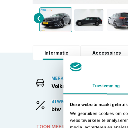
❮
Informatie
Accessoires
MERK
Volkswagen
Toestemming
BTWMARGE
Deze website maakt gebruik
btw
We gebruiken cookies om cont
websiteverkeer te analyseren
TOON MEER
media, adverteren en analys