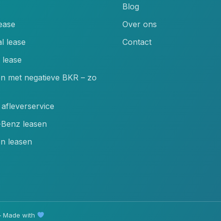
Blog
lease
Over ons
l lease
Contact
 lease
en met negatieve BKR – zo
afleverservice
Benz leasen
n leasen
 Made with