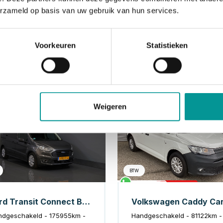
erzameld op basis van uw gebruik van hun services.
Voorkeuren
Statistieken
Diesel
Di
Weigeren
BTW
Ford Transit Connect Bestelbus 1.5 TDCI 100 pk Trend L2 Riem V.V/ Carplay/ Camera/ Airco/ Navi/ PDC/ Trekhaak
ndgeschakeld - 175955km -
Handgeschakeld - 81122km -