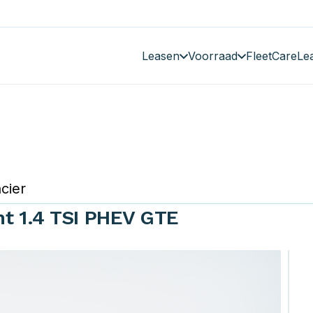
Leasen
Voorraad
FleetCare
Le
cier
nt 1.4 TSI PHEV GTE