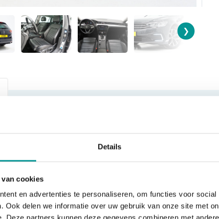
❯
KILOMETERSTAND
BOUWJAAR
93309
2021-06-01
Details
SOORT
VERKOOPPRIJS
 van cookies
Personenauto
€23.940,00
ent en advertenties te personaliseren, om functies voor social
. Ook delen we informatie over uw gebruik van onze site met on
e. Deze partners kunnen deze gegevens combineren met andere i