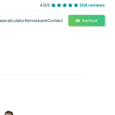
4.9/5
204 reviews
Aanbod
asecalculator
Kennisbank
Contact