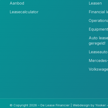
Aanbod
Leasen
Leasecalculator
Financial 
Operationa
Equipment
Auto leas
geregeld!
Leaseauto 
Mercedes-
Volkswage
© Copyright 2026 – De Lease Financier |
Webdesign by Yooker
–