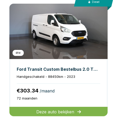
Diesel
BTW
Ford Transit Custom Bestelbus 2.0 TDCI L2 130 pk Trend 2.8t Trekverm./ Cruise/ PDC V+A/ DAB/ Airco
Handgeschakeld - 88450km - 2023
€303.34
/maand
72 maanden
Deze auto bekijken