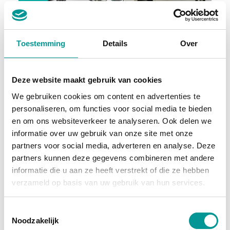
BTW
Toestemming
Details
Over
Volkswagen Golf GTE | 245PK | Pano | Matrix-LED
Automaat - 92250km - 2021
Deze website maakt gebruik van cookies
€363.90
/maand
We gebruiken cookies om content en advertenties te
personaliseren, om functies voor social media te bieden
72 maanden
en om ons websiteverkeer te analyseren. Ook delen we
informatie over uw gebruik van onze site met onze
Deze auto bekijken
partners voor social media, adverteren en analyse. Deze
partners kunnen deze gegevens combineren met andere
informatie die u aan ze heeft verstrekt of die ze hebben
Benzine / Elektrisch
verzameld op basis van uw gebruik van hun services.
Toestemmingsselectie
Noodzakelijk