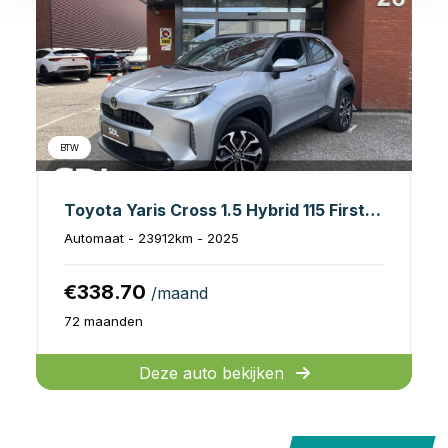
BTW
Toyota Yaris Cross 1.5 Hybrid 115 First Edition // ADAPT. CRUISE // KEYLESS // APPLE-ANDROID AUTO // CAMERA+SENSOREN // STOELVERWARMING //
Automaat - 23912km - 2025
€338.70
/maand
72 maanden
Deze auto bekijken