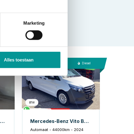
Marketing
Alles toestaan
e Benzine
Diesel
BTW
Kia Niro SUV 1.6 GDi PHEV Executive Line Harman Kardon/ Stoelvent./ 18" LMV/ Head Up/ Elek.Klep/ Memory/ Adapt.Cruise/ Stoelverw./ Carplay/ S
Mercedes-Benz Vito Bestelbus 116 CDI Aut. L3 Stoelverw./ 2.5t Trekverm./ Camera/ 270Gr.Deuren/ Navi/ Cruise/ DAB/ Airco
Automaat - 44000km - 2024