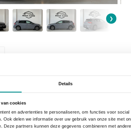
❯
BOUWJAAR
BRANDSTOF
Details
2022-06-01
Benzine / Elektr
 van cookies
BTW/Marge
VERKOOPPRIJS
Marge
€21.945,00
ent en advertenties te personaliseren, om functies voor social
. Ook delen we informatie over uw gebruik van onze site met on
e. Deze partners kunnen deze gegevens combineren met andere i