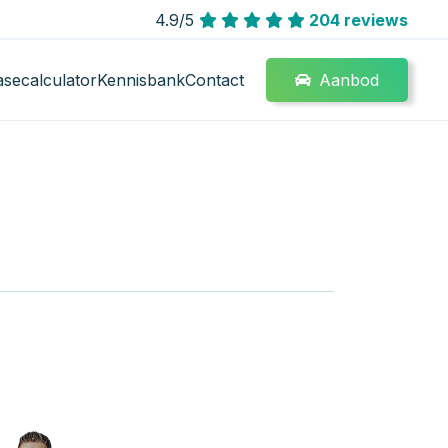
4.9/5
204 reviews
Aanbod
asecalculator
Kennisbank
Contact