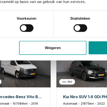
erzameld op basis van uw gebruik van hun services.
Voorkeuren
Statistieken
Weigeren
Diesel
Hybrid
incl. BTW
Mercedes-Benz Vito Bestelbus 114 CDI Aut. L2 NL Auto/ Cruise/ Navi/ Camera/ Airco/ PDC/ Sidebars
omaat - 107084km - 2019
Automaat - 21875km - 2022