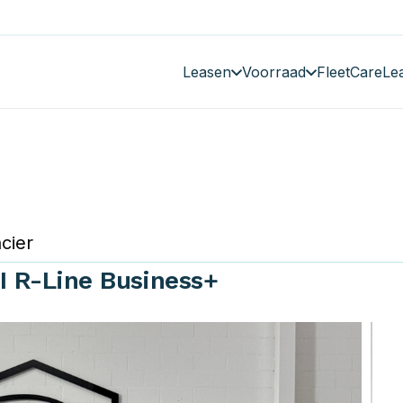
Leasen
Voorraad
FleetCare
Le
cier
I R-Line Business+