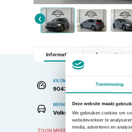
❮
Informatie
Accessoires
KILOMETERSTAND
Toestemming
90433
Deze website maakt gebruik
MERK
Volkswagen
We gebruiken cookies om cont
websiteverkeer te analyseren
media, adverteren en analys
TOON MEER