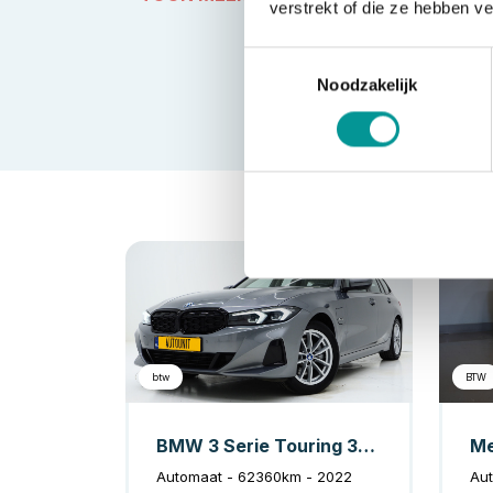
verstrekt of die ze hebben v
Toestemmingsselectie
Noodzakelijk
Hybride
btw
BTW
BMW 3 Serie Touring 320e LCI Shadow Line
Automaat - 62360km - 2022
Aut