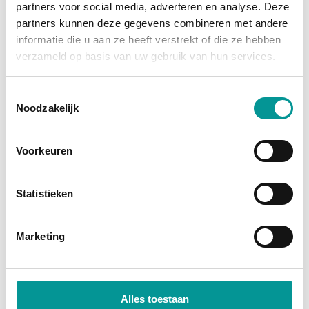
partners voor social media, adverteren en analyse. Deze
grootste afschrijving is al gedaan, en je profiteert
partners kunnen deze gegevens combineren met andere
van
fiscale voordelen
zoals investeringsaftrek en
informatie die u aan ze heeft verstrekt of die ze hebben
btw-teruggave (bij een btw-auto). Je wordt namelijk
verzameld op basis van uw gebruik van hun services.
direct economisch eigenaar. Bij financial lease
financiert de bank het bedrag, zodat je jouw kapitaal
Toestemmingsselectie
Noodzakelijk
vrij houdt voor andere investeringen.
Direct economisch eigenaar
Voorkeuren
Profiteer van fiscale voordelen
Lage maandlasten door occasionprijzen
Statistieken
Marketing
Alles toestaan