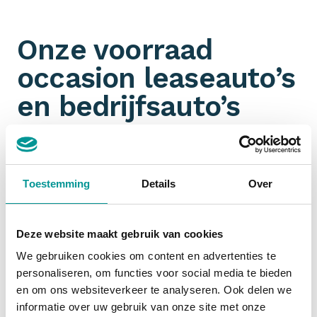
Onze voorraad
occasion leaseauto’s
en bedrijfsauto’s
Omdat wij aangesloten zijn bij talloze
partners
hebben wij een ongeëvenaarde voorraad aan jonge
gebruikte leaseauto’s en bedrijfswagens. Je filtert
Toestemming
Details
Over
ook nog eens gemakkelijk op
margeauto of BTW-
auto
. Jouw zoektocht naar een zakelijk leaseauto
start dus bij De Lease Financier!
Deze website maakt gebruik van cookies
We gebruiken cookies om content en advertenties te
personaliseren, om functies voor social media te bieden
Financial lease occasion
en om ons websiteverkeer te analyseren. Ook delen we
informatie over uw gebruik van onze site met onze
Zakelijk een occasion
financial leasen
is slim. De