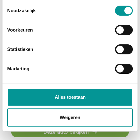
Hybride benzine
Toestemmingsselectie
Noodzakelijk
Voorkeuren
Statistieken
BTW
Marketing
Mercedes-Benz E-klasse Estate 300 e Sport Edition
Automaat - 25047km - 2025
Alles toestaan
€1062.86
/maand
72 maanden
Weigeren
Deze auto bekijken