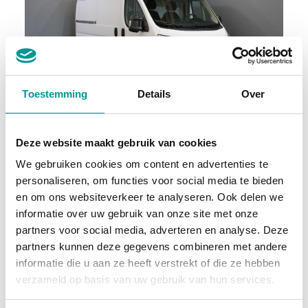
Toestemming
Details
Over
BTW
Opel Movano Bestelbus 2.2 140 pk L2H2 (DEMO) Trekhaak/ Betimmering/ Carplay/ 270Gr.Deuren/ Climate/ Camera/ Cruise/ Navi/ PDC/ Cruise
Deze website maakt gebruik van cookies
Handgeschakeld - 174km - 2024
We gebruiken cookies om content en advertenties te
personaliseren, om functies voor social media te bieden
€402.21
/maand
en om ons websiteverkeer te analyseren. Ook delen we
informatie over uw gebruik van onze site met onze
72 maanden
partners voor social media, adverteren en analyse. Deze
partners kunnen deze gegevens combineren met andere
Deze auto bekijken
informatie die u aan ze heeft verstrekt of die ze hebben
verzameld op basis van uw gebruik van hun services.