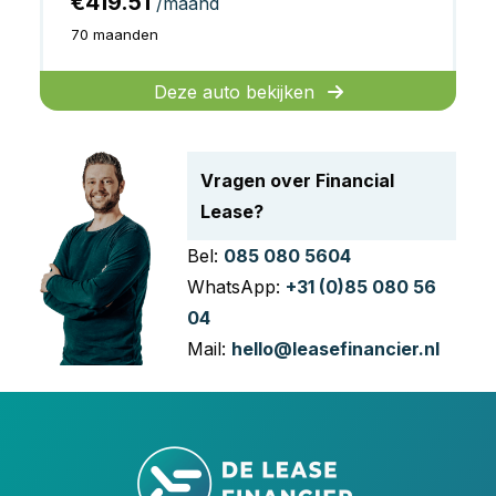
€419.51
/maand
70 maanden
Deze auto bekijken
Vragen over Financial
Lease?
Bel:
085 080 5604
WhatsApp:
+31 (0)85 080 56
04
Mail:
hello@leasefinancier.nl