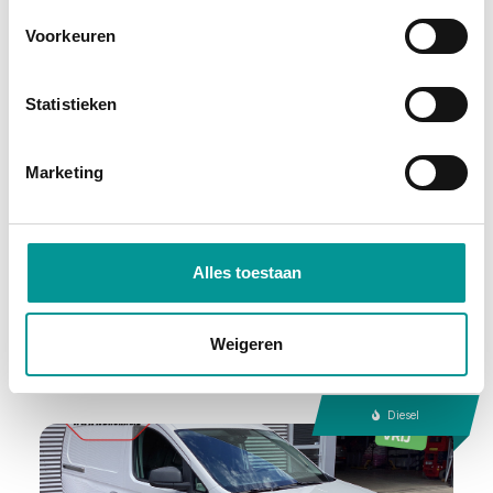
Voorkeuren
BTW
Statistieken
Toyota ProAce Worker Bestelbus 2.0 145 pk L3 Standkachel/ Stoelverw/ Carplay/ Camera/ PDC/ Cruise/ Trekhaak/ Airco
Marketing
Handgeschakeld - 98069km - 2022
€280.53
/maand
72 maanden
Alles toestaan
Deze auto bekijken
Weigeren
Diesel