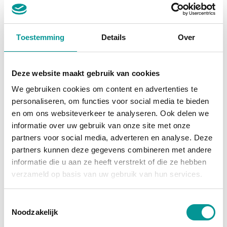
BTW
Toestemming
Details
Over
Fiat Ducato
Handgeschakeld - 42572km - 2024
Deze website maakt gebruik van cookies
€280.62
/maand
We gebruiken cookies om content en advertenties te
72 maanden
personaliseren, om functies voor social media te bieden
en om ons websiteverkeer te analyseren. Ook delen we
Deze auto bekijken
informatie over uw gebruik van onze site met onze
partners voor social media, adverteren en analyse. Deze
partners kunnen deze gegevens combineren met andere
informatie die u aan ze heeft verstrekt of die ze hebben
Diesel
verzameld op basis van uw gebruik van hun services.
Toestemmingsselectie
Noodzakelijk