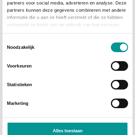
partners voor social media, adverteren en analyse. Deze
grootste afschrijving is al gedaan, en je profiteert
partners kunnen deze gegevens combineren met andere
van
fiscale voordelen
zoals investeringsaftrek en
informatie die u aan ze heeft verstrekt of die ze hebben
btw-teruggave (bij een btw-auto). Je wordt namelijk
verzameld op basis van uw gebruik van hun services.
direct economisch eigenaar. Bij financial lease
financiert de bank het bedrag, zodat je jouw kapitaal
Toestemmingsselectie
Noodzakelijk
vrij houdt voor andere investeringen.
Direct economisch eigenaar
Voorkeuren
Profiteer van fiscale voordelen
Lage maandlasten door occasionprijzen
Statistieken
Marketing
Alles toestaan