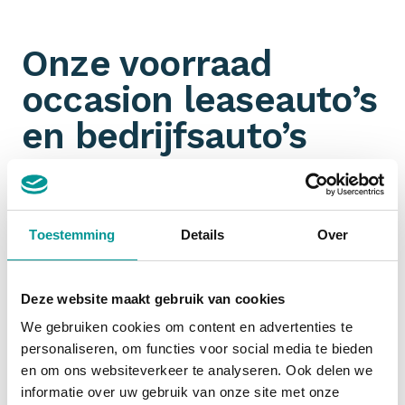
Onze voorraad
occasion leaseauto’s
en bedrijfsauto’s
Omdat wij aangesloten zijn bij talloze
partners
hebben wij een ongeëvenaarde voorraad aan jonge
gebruikte leaseauto’s en bedrijfswagens. Je filtert
Toestemming
Details
Over
ook nog eens gemakkelijk op
margeauto of BTW-
auto
. Jouw zoektocht naar een zakelijk leaseauto
start dus bij De Lease Financier!
Deze website maakt gebruik van cookies
We gebruiken cookies om content en advertenties te
personaliseren, om functies voor social media te bieden
Financial lease occasion
en om ons websiteverkeer te analyseren. Ook delen we
informatie over uw gebruik van onze site met onze
Zakelijk een occasion
financial leasen
is slim. De