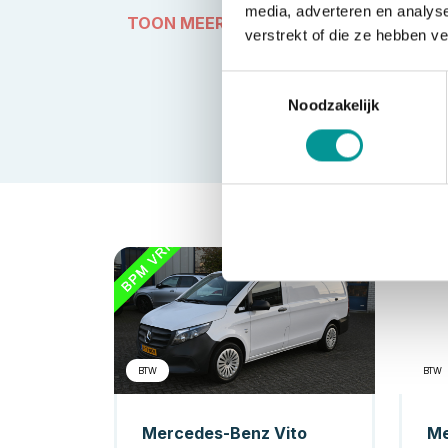
media, adverteren en analys
TOON MEER
verstrekt of die ze hebben v
Toestemmingsselectie
Noodzakelijk
Diesel
BTW
BTW
Mercedes-Benz Vito