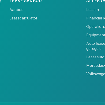
LEASE AANBOD
ALLES O
Aanbod
Leasen
Leasecalculator
Financial 
Operationa
Equipment
Auto leas
geregeld!
Leaseauto 
Mercedes-
Volkswage