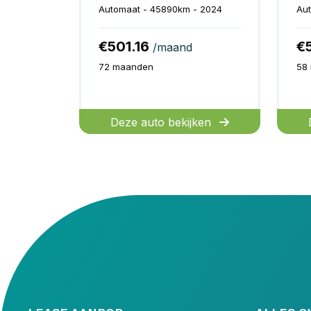
Automaat - 45890km - 2024
Aut
€501.16
€
/maand
72 maanden
58
Deze auto bekijken