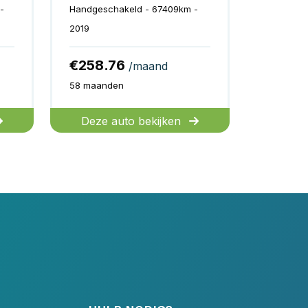
-
Handgeschakeld - 67409km -
2019
€258.76
/maand
58 maanden
Deze auto bekijken