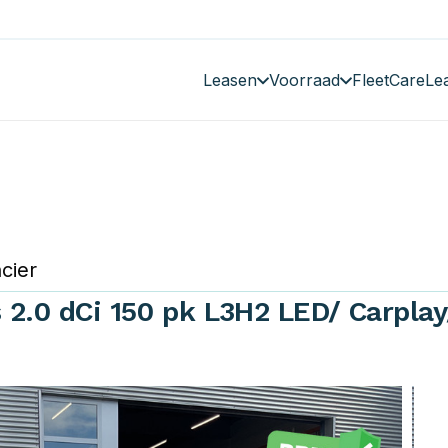
Leasen
Voorraad
FleetCare
Le
cier
 2.0 dCi 150 pk L3H2 LED/ Carplay