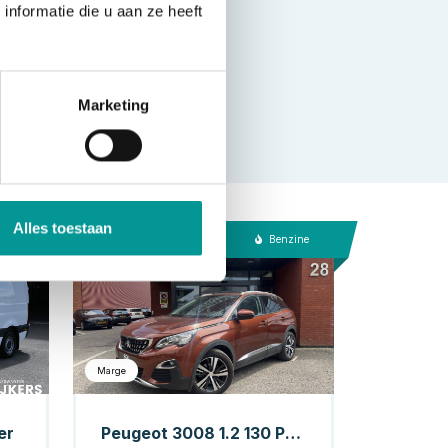
nformatie die u aan ze heeft
Marketing
Alles toestaan
esel
Benzine
Marge
er
Peugeot 3008 1.2 130 PK TURBO Allure Avantage // SCHUIF-KANTELDAK // 360 CAMERA // CRUISE // NAVI+CARPLAY // HALF LEDER //