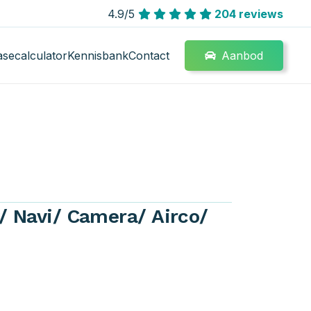
4.9/5
204 reviews
Aanbod
asecalculator
Kennisbank
Contact
/ Navi/ Camera/ Airco/