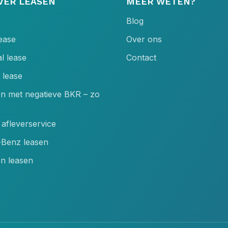
VER LEASEN
MEER WETEN?
Blog
lease
Over ons
l lease
Contact
 lease
en met negatieve BKR – zo
afleverservice
Benz leasen
n leasen