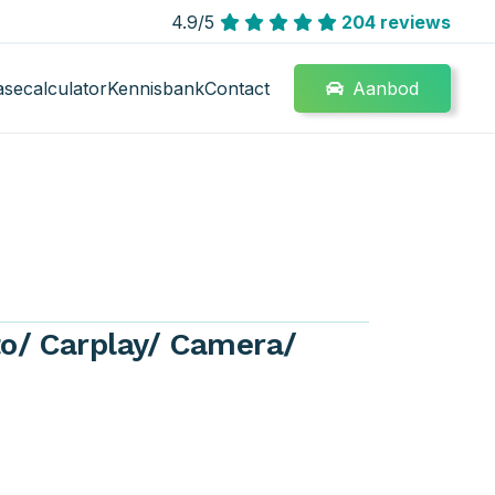
4.9/5
204 reviews
Aanbod
asecalculator
Kennisbank
Contact
to/ Carplay/ Camera/