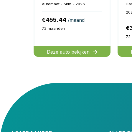
Automaat - 5km - 2026
Ha
20
€455.44
/maand
€
72 maanden
72
Deze auto bekijken