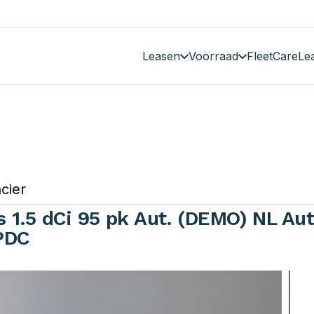
Leasen
Voorraad
FleetCare
Le
cier
 1.5 dCi 95 pk Aut. (DEMO) NL Au
PDC