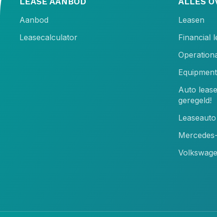
LEASE AANBOD
ALLES O
Aanbod
Leasen
Leasecalculator
Financial 
Operationa
Equipment
Auto leas
geregeld!
Leaseauto 
Mercedes-
Volkswage