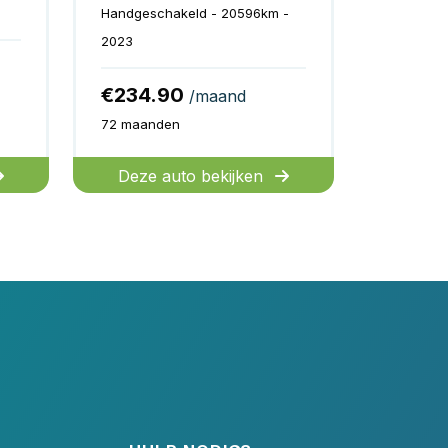
Handgeschakeld - 20596km -
2023
€234.90
/maand
72 maanden
Deze auto bekijken