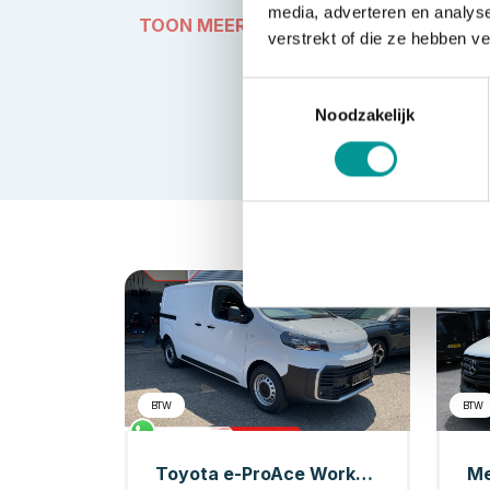
media, adverteren en analys
TOON MEER
verstrekt of die ze hebben v
Toestemmingsselectie
Noodzakelijk
Elektrisch
BTW
BTW
Toyota e-ProAce Worker Bestelbus 230 km WLTP Adapt.Cruise/ Standkachel/ Stuurverw./ Carplay/ Airco/ Camera/ PDC
Me