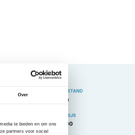
KILOMETERSTAND
Over
77.824 km
VERKOOPPRIJS
€18.944,00
 media te bieden en om ons
ze partners voor social