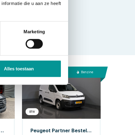
nformatie die u aan ze heeft
Marketing
Alles toestaan
esel
Benzine
BTW
Bestelbus 317 CDI Aut. L2H2 LED/ Stoelverw./ Gev.Stoel/ 270Gr.Deuren/ Navi/ Camera/ Cruise/ Airco/ PDC
Peugeot Partner Bestelbus (Citroen Berlingo) 1.2 PureTech 110 pk BENZINE Airco/ Cruise/ DAB