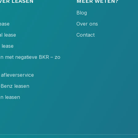
VER LEASEN
MEER WETEN?
Blog
lease
Over ons
l lease
Contact
 lease
en met negatieve BKR – zo
afleverservice
Benz leasen
n leasen