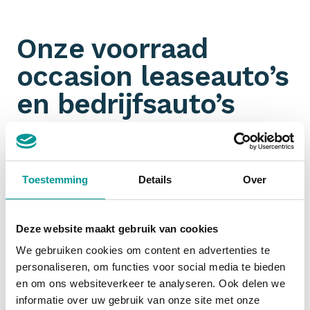
Onze voorraad
occasion leaseauto’s
en bedrijfsauto’s
Omdat wij aangesloten zijn bij talloze
partners
hebben wij een ongeëvenaarde voorraad aan jonge
gebruikte leaseauto’s en bedrijfswagens. Je filtert
Toestemming
Details
Over
ook nog eens gemakkelijk op
margeauto of BTW-
auto
. Jouw zoektocht naar een zakelijk leaseauto
start dus bij De Lease Financier!
Deze website maakt gebruik van cookies
We gebruiken cookies om content en advertenties te
personaliseren, om functies voor social media te bieden
Financial lease occasion
en om ons websiteverkeer te analyseren. Ook delen we
informatie over uw gebruik van onze site met onze
Zakelijk een occasion
financial leasen
is slim. De