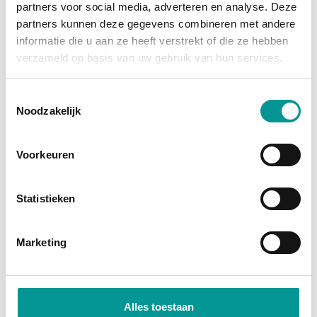
partners voor social media, adverteren en analyse. Deze
grootste afschrijving is al gedaan, en je profiteert
partners kunnen deze gegevens combineren met andere
van
fiscale voordelen
zoals investeringsaftrek en
informatie die u aan ze heeft verstrekt of die ze hebben
btw-teruggave (bij een btw-auto). Je wordt namelijk
verzameld op basis van uw gebruik van hun services.
direct economisch eigenaar. Bij financial lease
financiert de bank het bedrag, zodat je jouw kapitaal
Toestemmingsselectie
Noodzakelijk
vrij houdt voor andere investeringen.
Direct economisch eigenaar
Voorkeuren
Profiteer van fiscale voordelen
Lage maandlasten door occasionprijzen
Statistieken
Marketing
Alles toestaan