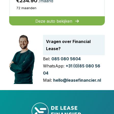
€234.90
/maand
72 maanden
Deze auto bekijken
Vragen over Financial
Lease?
Bel:
085 080 5604
WhatsApp:
+31 (0)85 080 56
04
Mail:
hello@leasefinancier.nl