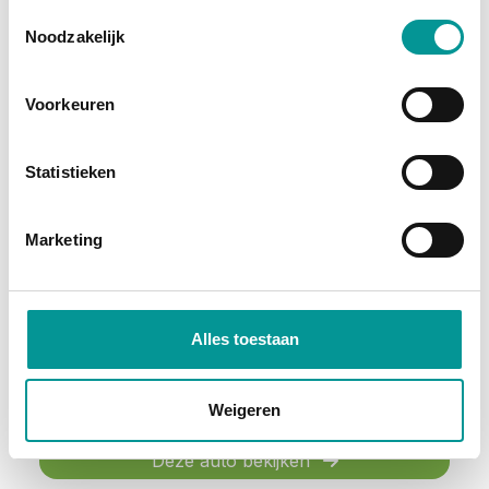
Diesel
Toestemmingsselectie
Noodzakelijk
Voorkeuren
Statistieken
BTW
Marketing
Mercedes-Benz Vito Bestelbus 116 CDI Aut. L3 Carplay/ Cruise/ Airco/ Camera/ PDC
Automaat - 71680km - 2024
Alles toestaan
€440.23
/maand
72 maanden
Weigeren
Deze auto bekijken