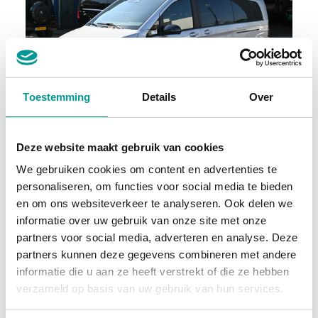
Toestemming
Details
Over
BTW
Mercedes-Benz V-Klasse
Deze website maakt gebruik van cookies
Automaat - 23906km - 2024
We gebruiken cookies om content en advertenties te
personaliseren, om functies voor social media te bieden
€1368.12
/maand
en om ons websiteverkeer te analyseren. Ook delen we
informatie over uw gebruik van onze site met onze
72 maanden
partners voor social media, adverteren en analyse. Deze
partners kunnen deze gegevens combineren met andere
Deze auto bekijken
informatie die u aan ze heeft verstrekt of die ze hebben
verzameld op basis van uw gebruik van hun services.