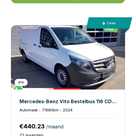
Diesel
BTW
Mercedes-Benz Vito Bestelbus 116 CDI Aut. L3 Carplay/ Cruise/ Airco/ Camera/ PDC
Automaat - 71680km - 2024
€440.23
/maand
72 maanden