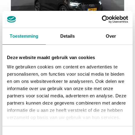
incl. BTW
Toestemming
Details
Over
Audi Q4 e-tron SUV 40 77kWh 523 km WLTP S-Line/ Pano/ Leder/ Keyless/ Virtual Cockpit/ Stoelverw./ Elek.Klep/ 20" LMV/ Climate/ PDC
Deze website maakt gebruik van cookies
Automaat - 76197km - 2022
We gebruiken cookies om content en advertenties te
personaliseren, om functies voor social media te bieden
€501.07
/maand
en om ons websiteverkeer te analyseren. Ook delen we
72 maanden
informatie over uw gebruik van onze site met onze
partners voor social media, adverteren en analyse. Deze
Deze auto bekijken
partners kunnen deze gegevens combineren met andere
informatie die u aan ze heeft verstrekt of die ze hebben
verzameld op basis van uw gebruik van hun services.
Diesel
Toestemmingsselectie