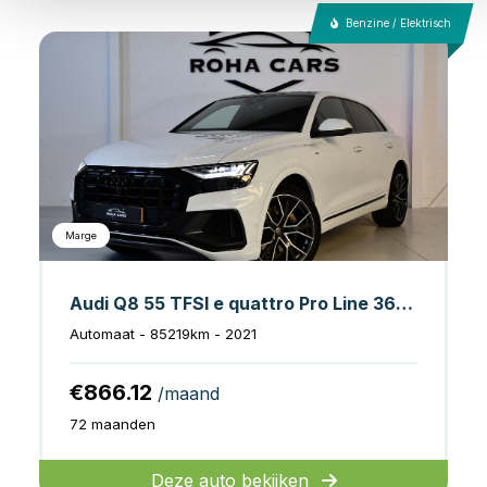
Benzine / Elektrisch
Marge
Audi Q8 55 TFSI e quattro Pro Line 360CAM*Keyless*B&O
Automaat - 85219km - 2021
€866.12
/maand
72 maanden
Deze auto bekijken