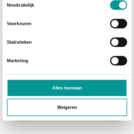
Noodzakelijk
Voorkeuren
Statistieken
BTW
Marketing
Volkswagen Caddy Cargo Bestelbus 2.0 TDI 100 pk Omvormer/ Sortimo/ Cruise/ Airco/ DAB
Handgeschakeld - 78016km - 2022
Alles toestaan
€242.50
/maand
72 maanden
Weigeren
Deze auto bekijken