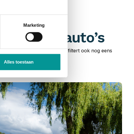
Marketing
n bedrijfsauto’s
uto’s en bedrijfswagens. Je filtert ook nog eens
cier!
Alles toestaan