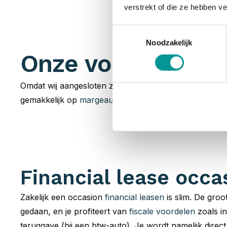
verstrekt of die ze hebben v
Toestemmingsselectie
Noodzakelijk
Onze voorraad occ
Omdat wij aangesloten zijn bij talloze
partners
hebben 
gemakkelijk op
margeauto of BTW-auto
. Jouw zoektoc
Financial lease occa
Zakelijk een occasion
financial leasen
is slim. De groot
gedaan, en je profiteert van
fiscale voordelen
zoals in
teruggave (bij een btw-auto). Je wordt namelijk direc