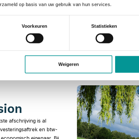
erzameld op basis van uw gebruik van hun services.
Voorkeuren
Statistieken
asion leaseauto’s e
wij een ongeëvenaarde voorraad aan jonge gebruikte leasea
ht naar een zakelijk leaseauto start dus bij De Lease Finan
Weigeren
sion
ste afschrijving is al
vesteringsaftrek en btw-
t economisch eigenaar. Bij