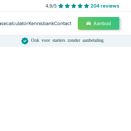
4.9/5
204 reviews
Aanbod
asecalculator
Kennisbank
Contact
Ook voor starters zonder aanbetaling