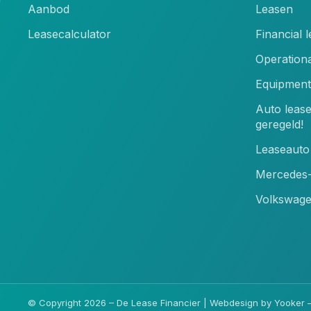
Aanbod
Leasen
Leasecalculator
Financial 
Operationa
Equipment
Auto leas
geregeld!
Leaseauto 
Mercedes-
Volkswage
© Copyright 2026 – De Lease Financier |
Webdesign by Yooker
–