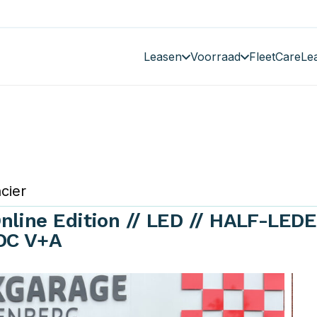
Leasen
Voorraad
FleetCare
Le
cier
nline Edition // LED // HALF-LEDE
DC V+A