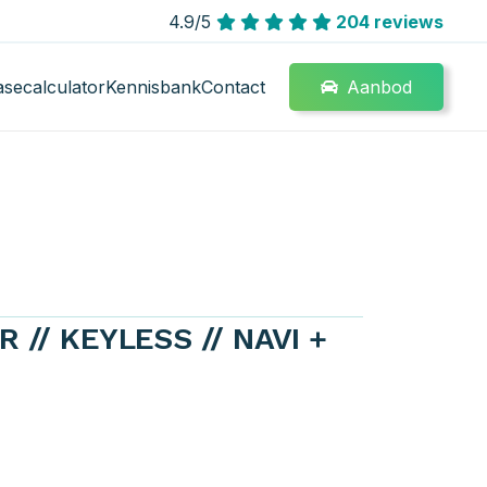
4.9/5
204 reviews
Aanbod
asecalculator
Kennisbank
Contact
R // KEYLESS // NAVI +