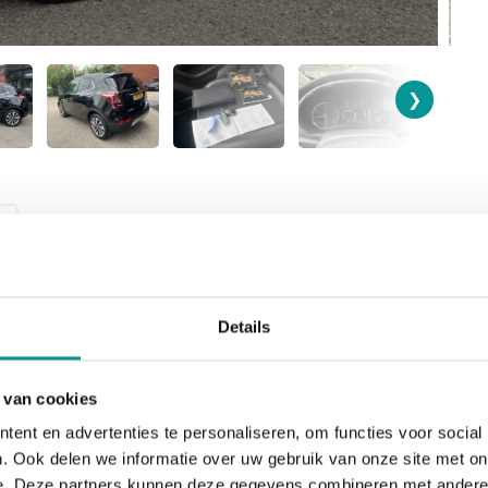
❯
Details
KILOMETERSTAND
BRANDSTOF
133952
Benzine
 van cookies
BTW/Marge
VERKOOPPRIJS
ent en advertenties te personaliseren, om functies voor social
Marge
€12.945,00
. Ook delen we informatie over uw gebruik van onze site met on
e. Deze partners kunnen deze gegevens combineren met andere i