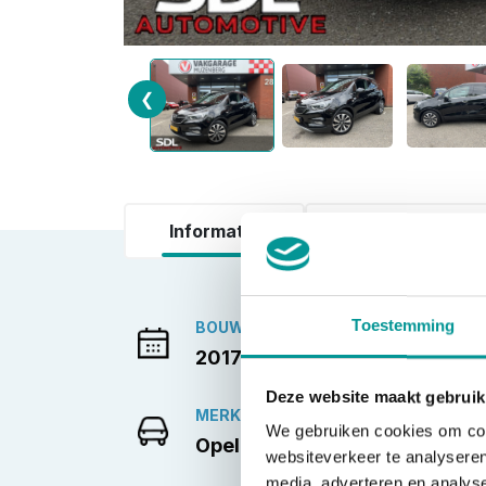
❮
Informatie
Accessoires
Toestemming
BOUWJAAR
2017-06-01
Deze website maakt gebruik
MERK
We gebruiken cookies om cont
Opel
websiteverkeer te analyseren
media, adverteren en analys