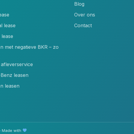
Blog
lease
Over ons
l lease
Contact
 lease
en met negatieve BKR – zo
afleverservice
Benz leasen
n leasen
 Made with