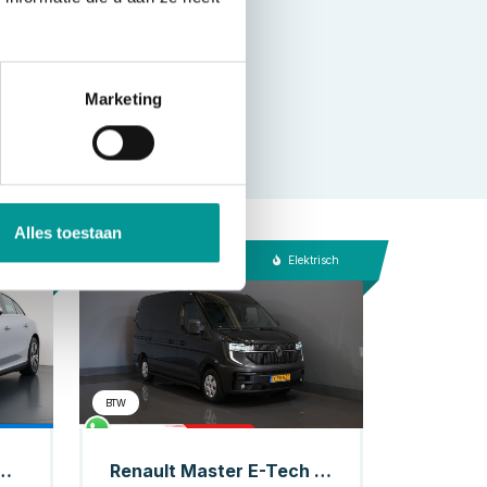
Marketing
Alles toestaan
trisch
Elektrisch
BTW
QE 300 Business Edition 89 kWh Accu
Renault Master E-Tech Bestelbus 87 kWh 447 km WLTP 145 pk L2H2 NL Auto/ LED/ Snellader/ Carplay/ Stoelverw./ Inrichting/ Climate/ Virtual Cockpit/ Navi/ Camera/