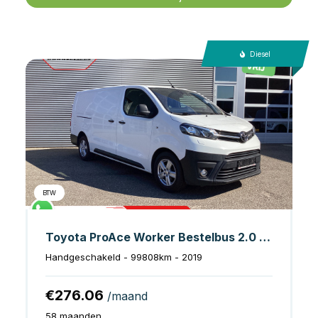
Diesel
BTW
Toyota ProAce Worker Bestelbus 2.0 125 pk L3 Adapt.Cruise/ 2x Schuifdeur/ Head-Up/ Standkachel/ Stoelverw./ PDC/ LMV/ Trekhaak/ Airco
Handgeschakeld - 99808km - 2019
€276.06
/maand
58 maanden