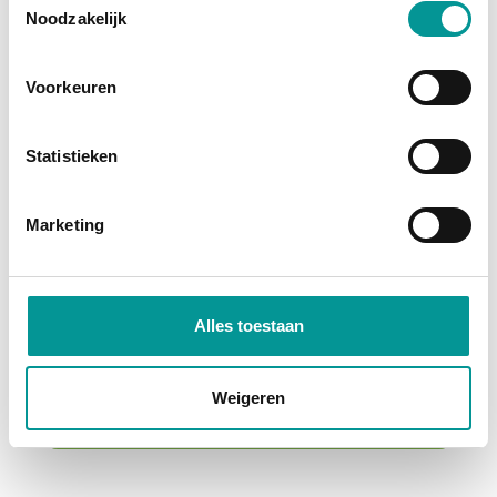
Noodzakelijk
Voorkeuren
Statistieken
BTW
Marketing
Ford Transit Custom Bestelbus 2.0 TDCI L2 Trend LED/ Carplay/ Camera/ Climate/ PDC/ Cruise/ DAB
Handgeschakeld - 39791km - 2024
Alles toestaan
€364.18
/maand
72 maanden
Weigeren
Deze auto bekijken