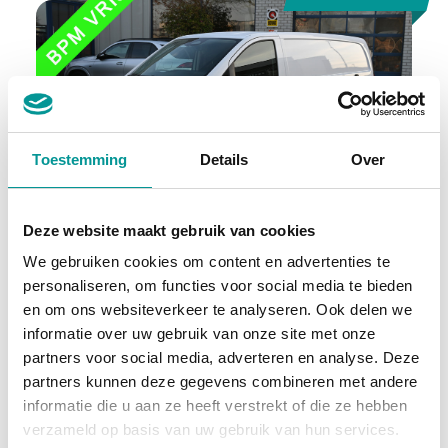
Toestemming
Details
Over
BTW
Deze website maakt gebruik van cookies
Mercedes-Benz Vito
We gebruiken cookies om content en advertenties te
Automaat - 45890km - 2024
personaliseren, om functies voor social media te bieden
en om ons websiteverkeer te analyseren. Ook delen we
€501.16
/maand
informatie over uw gebruik van onze site met onze
partners voor social media, adverteren en analyse. Deze
72 maanden
partners kunnen deze gegevens combineren met andere
informatie die u aan ze heeft verstrekt of die ze hebben
Deze auto bekijken
verzameld op basis van uw gebruik van hun services.