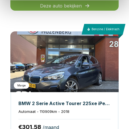
Deze auto bekijken
Benzine / Elektrisch
Marge
BMW 2 Serie Active Tourer 225xe iPerformance Executive // NAVI // CAMERA // HEAD UP DISPLAY // PANO SCHUIF-KANTEL DAK // CLIMA // CRUISE //
Automaat - 110909km - 2018
€301.58
/maand