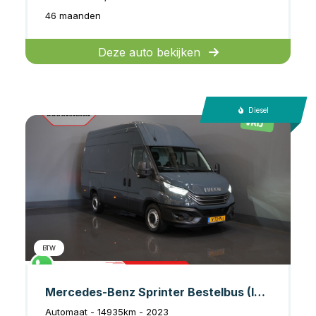
46 maanden
Deze auto bekijken
Diesel
BTW
Mercedes-Benz Sprinter Bestelbus (Iveco Daily) 35S21HV 3.0 180 pk Aut. L2H3 LED/ 3.5t Trekverm./ Adapt.Cruise/ Carplay/ Gev.Stoel./ Climate/ Navi/ Camera/ Trekha
Automaat - 14935km - 2023