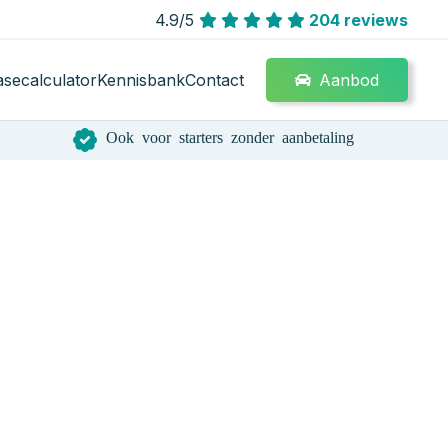
4.9/5
204 reviews
Aanbod
asecalculator
Kennisbank
Contact
Ook voor starters zonder aanbetaling