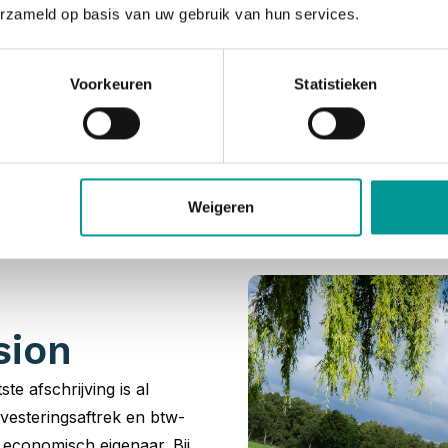
erzameld op basis van uw gebruik van hun services.
Voorkeuren
Statistieken
asion leaseauto’s e
wij een ongeëvenaarde voorraad aan jonge gebruikte leasea
ht naar een zakelijk leaseauto start dus bij De Lease Finan
Weigeren
sion
ste afschrijving is al
vesteringsaftrek en btw-
t economisch eigenaar. Bij