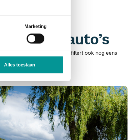
Marketing
n bedrijfsauto’s
uto’s en bedrijfswagens. Je filtert ook nog eens
cier!
Alles toestaan