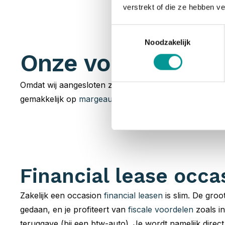
verstrekt of die ze hebben v
Toestemmingsselectie
Noodzakelijk
Onze voorraad occ
Omdat wij aangesloten zijn bij talloze
partners
hebben 
gemakkelijk op
margeauto of BTW-auto
. Jouw zoektoc
Financial lease occa
Zakelijk een occasion
financial leasen
is slim. De groot
gedaan, en je profiteert van
fiscale voordelen
zoals in
teruggave (bij een btw-auto). Je wordt namelijk direc