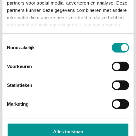
partners voor social media, adverteren en analyse. Deze
grootste afschrijving is al gedaan, en je profiteert
partners kunnen deze gegevens combineren met andere
van
fiscale voordelen
zoals investeringsaftrek en
informatie die u aan ze heeft verstrekt of die ze hebben
btw-teruggave (bij een btw-auto). Je wordt namelijk
verzameld op basis van uw gebruik van hun services.
direct economisch eigenaar. Bij financial lease
financiert de bank het bedrag, zodat je jouw kapitaal
Toestemmingsselectie
Noodzakelijk
vrij houdt voor andere investeringen.
Direct economisch eigenaar
Voorkeuren
Profiteer van fiscale voordelen
Lage maandlasten door occasionprijzen
Statistieken
Marketing
Alles toestaan