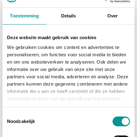
Mercedes-Benz Citan
Toestemming
Details
Over
Handgeschakeld - 90272km - 2022
€227.39
/maand
Deze website maakt gebruik van cookies
72 maanden
We gebruiken cookies om content en advertenties te
personaliseren, om functies voor social media te bieden
Deze auto bekijken
en om ons websiteverkeer te analyseren. Ook delen we
informatie over uw gebruik van onze site met onze
partners voor social media, adverteren en analyse. Deze
partners kunnen deze gegevens combineren met andere
Diesel
informatie die u aan ze heeft verstrekt of die ze hebben
verzameld op basis van uw gebruik van hun services.
Toestemmingsselectie
Noodzakelijk