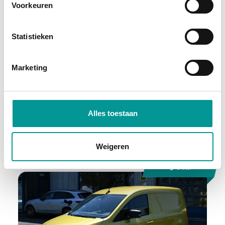
Voorkeuren
BTW
Statistieken
Volkswagen Caddy Cargo Bestelbus 2.0 TDI 100 pk Omvormer/ Sortimo/ Cruise/ Airco/ DAB
Handgeschakeld - 80372km - 2022
Marketing
€242.50
/maand
72 maanden
Alles toestaan
Deze auto bekijken
Weigeren
Diesel