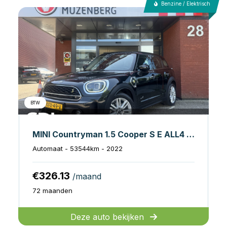
Benzine / Elektrisch
BTW
MINI Countryman 1.5 Cooper S E ALL4 // FULL LED // VOL LEDER // NAVI // CAMERA // PDC // CLIMA // STOELVERWARMING //
Automaat - 53544km - 2022
€326.13
/maand
72 maanden
Deze auto bekijken