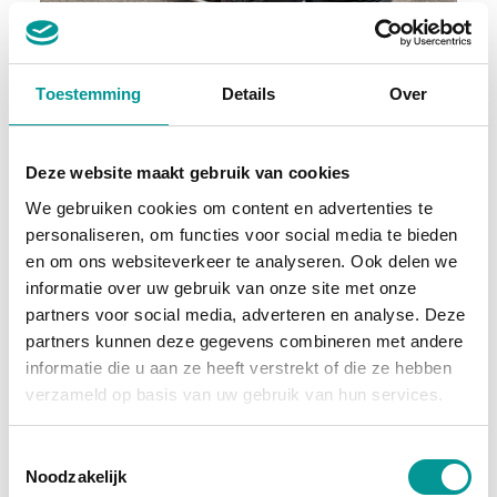
BTW
Toestemming
Details
Over
Fiat Talento Bestelbus 1.6 MJ 145 pk Climate/ 270Gr.Deuren/ Navi/ Cruise/ Camera/ Sidebars/ 17”LMV/ PDC/ Trekhaak
Handgeschakeld - 161489km - 2018
Deze website maakt gebruik van cookies
€210.75
/maand
We gebruiken cookies om content en advertenties te
personaliseren, om functies voor social media te bieden
46 maanden
en om ons websiteverkeer te analyseren. Ook delen we
informatie over uw gebruik van onze site met onze
Deze auto bekijken
partners voor social media, adverteren en analyse. Deze
partners kunnen deze gegevens combineren met andere
informatie die u aan ze heeft verstrekt of die ze hebben
Hybride benzine
verzameld op basis van uw gebruik van hun services.
Toestemmingsselectie
Noodzakelijk