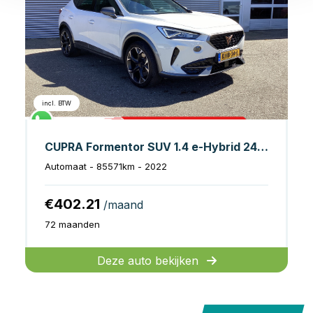
incl. BTW
CUPRA Formentor SUV 1.4 e-Hybrid 245 pk VZ Performance Copper Edition Leder/ Elek.klep/ Elek.Trekhaak/ Memory/ Standkachel/ Stoelverw./ Adapt.Cruise
Automaat - 85571km - 2022
€402.21
/maand
72 maanden
Deze auto bekijken