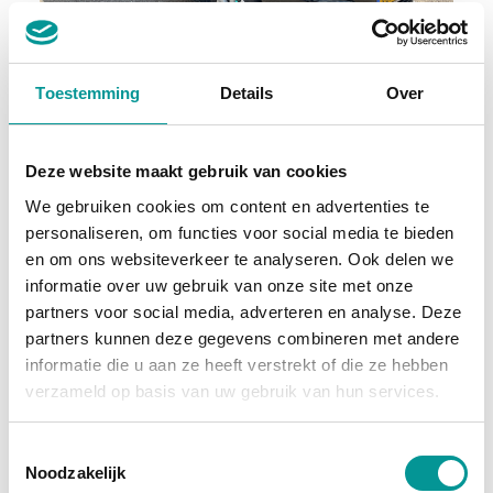
BTW
Toestemming
Details
Over
Opel Combo Bestelbus 1.5D 130 pk Aut. Carplay/ Navi/ Airco/ Camera/ Cruise/ 16”LMV/ PDC
Automaat - 92178km - 2020
Deze website maakt gebruik van cookies
€215.53
/maand
We gebruiken cookies om content en advertenties te
personaliseren, om functies voor social media te bieden
70 maanden
en om ons websiteverkeer te analyseren. Ook delen we
informatie over uw gebruik van onze site met onze
Deze auto bekijken
partners voor social media, adverteren en analyse. Deze
partners kunnen deze gegevens combineren met andere
informatie die u aan ze heeft verstrekt of die ze hebben
Benzine
verzameld op basis van uw gebruik van hun services.
Toestemmingsselectie
Noodzakelijk