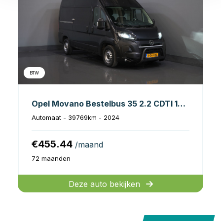
BTW
Opel Movano Bestelbus 35 2.2 CDTI 140 pk Aut. L2H2 NL Auto/ LED/ Virtual Cockpit/ Carplay/ Climate/ Navi/ Cruise/ Camera/ DAB
Automaat - 39769km - 2024
€455.44
/maand
72 maanden
Deze auto bekijken