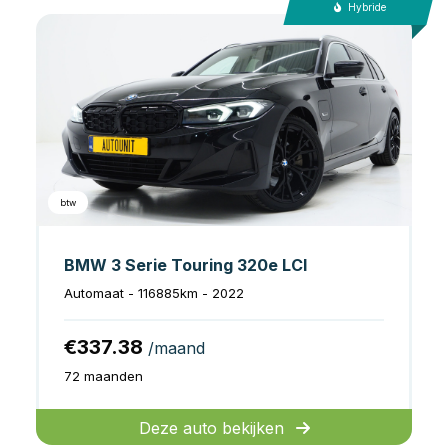
Hybride
btw
BMW 3 Serie Touring 320e LCI
Automaat - 116885km - 2022
€337.38
/maand
72 maanden
Deze auto bekijken