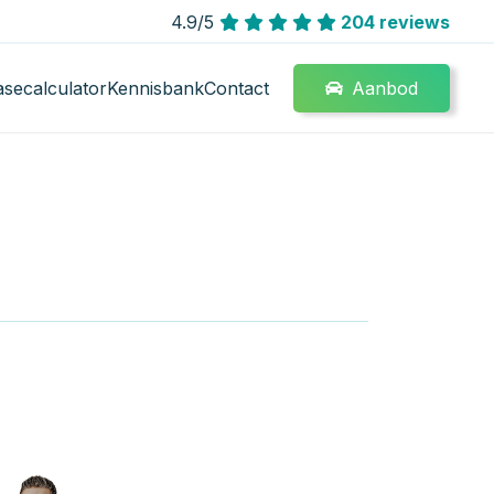
4.9/5
204 reviews
Aanbod
asecalculator
Kennisbank
Contact