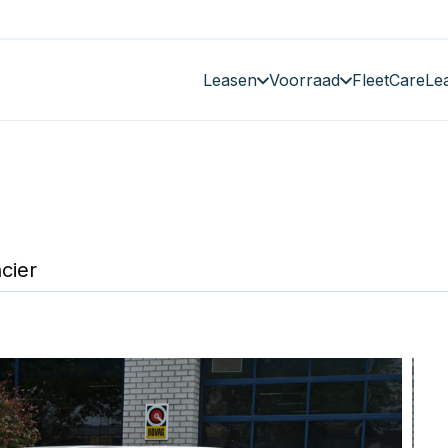
Leasen
Voorraad
FleetCare
Le
cier