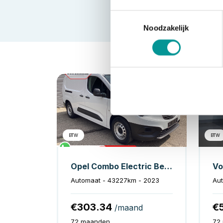
Toestemmingsselectie
Noodzakelijk
Elektrisch
BTW
BTW
Opel Combo Electric Bestelbus 135 pk 50kWh 285 km WLTP L2 Snellader/ Cruise/ Airco/ PDC/ DAB/ Bluetooth
Automaat - 43227km - 2023
Aut
€303.34
€
/maand
72 maanden
72