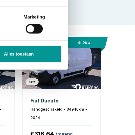
Marketing
esel
Diesel
Alles toestaan
BTW
Fiat Ducato
-
Handgeschakeld - 34946km -
2024
€318.64
/maand