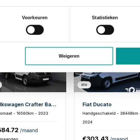
Voorkeuren
Statistieken
Diesel
Di
Weigeren
BTW
Volkswagen Crafter Bakwagen 35 2.0 TDI 180 pk DSG Aut. 350x208x210 Laadklep/ Spoiler/ Navi/ Carplay/ Camera/ Airco
Fiat Ducato
omaat - 16560km - 2023
Handgeschakeld - 38448km 
2024
584.72
/maand
€303.43
/maand
 maanden