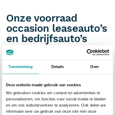
Onze voorraad
occasion leaseauto’s
en bedrijfsauto’s
Omdat wij aangesloten zijn bij talloze
partners
hebben wij een ongeëvenaarde voorraad aan jonge
gebruikte leaseauto’s en bedrijfswagens. Je filtert
Toestemming
Details
Over
ook nog eens gemakkelijk op
margeauto of BTW-
auto
. Jouw zoektocht naar een zakelijk leaseauto
start dus bij De Lease Financier!
Deze website maakt gebruik van cookies
We gebruiken cookies om content en advertenties te
personaliseren, om functies voor social media te bieden
Financial lease occasion
en om ons websiteverkeer te analyseren. Ook delen we
informatie over uw gebruik van onze site met onze
Zakelijk een occasion
financial leasen
is slim. De