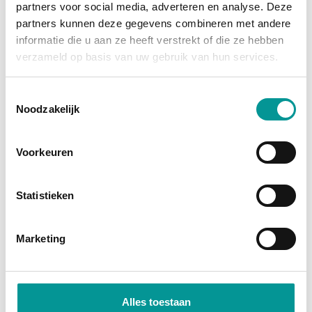
partners voor social media, adverteren en analyse. Deze
grootste afschrijving is al gedaan, en je profiteert
partners kunnen deze gegevens combineren met andere
van
fiscale voordelen
zoals investeringsaftrek en
informatie die u aan ze heeft verstrekt of die ze hebben
btw-teruggave (bij een btw-auto). Je wordt namelijk
verzameld op basis van uw gebruik van hun services.
direct economisch eigenaar. Bij financial lease
financiert de bank het bedrag, zodat je jouw kapitaal
Toestemmingsselectie
Noodzakelijk
vrij houdt voor andere investeringen.
Direct economisch eigenaar
Voorkeuren
Profiteer van fiscale voordelen
Lage maandlasten door occasionprijzen
Statistieken
Marketing
Alles toestaan