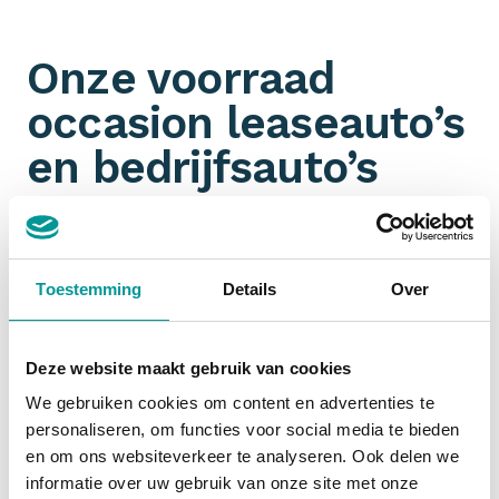
Onze voorraad
occasion leaseauto’s
en bedrijfsauto’s
Omdat wij aangesloten zijn bij talloze
partners
hebben wij een ongeëvenaarde voorraad aan jonge
gebruikte leaseauto’s en bedrijfswagens. Je filtert
Toestemming
Details
Over
ook nog eens gemakkelijk op
margeauto of BTW-
auto
. Jouw zoektocht naar een zakelijk leaseauto
start dus bij De Lease Financier!
Deze website maakt gebruik van cookies
We gebruiken cookies om content en advertenties te
personaliseren, om functies voor social media te bieden
Financial lease occasion
en om ons websiteverkeer te analyseren. Ook delen we
informatie over uw gebruik van onze site met onze
Zakelijk een occasion
financial leasen
is slim. De