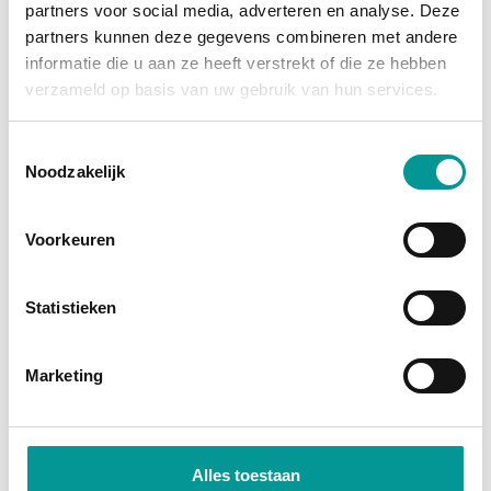
partners voor social media, adverteren en analyse. Deze
grootste afschrijving is al gedaan, en je profiteert
partners kunnen deze gegevens combineren met andere
van
fiscale voordelen
zoals investeringsaftrek en
informatie die u aan ze heeft verstrekt of die ze hebben
btw-teruggave (bij een btw-auto). Je wordt namelijk
verzameld op basis van uw gebruik van hun services.
direct economisch eigenaar. Bij financial lease
financiert de bank het bedrag, zodat je jouw kapitaal
Toestemmingsselectie
Noodzakelijk
vrij houdt voor andere investeringen.
Direct economisch eigenaar
Voorkeuren
Profiteer van fiscale voordelen
Lage maandlasten door occasionprijzen
Statistieken
Marketing
Alles toestaan