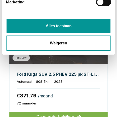
Marketing
Hybride Benzine
Alles toestaan
Weigeren
incl. BTW
Ford Kuga SUV 2.5 PHEV 225 pk ST-Line LED/ Head-Up/ Adapt.cruise/ Keyless/ Elek.klep/ Stoelverw/ Stuurverw./ Carplay/ Navi/ Climate/ PDC
Automaat - 80815km - 2023
€371.79
/maand
72 maanden
Deze auto bekijken