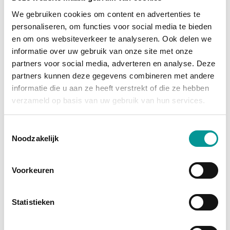
We gebruiken cookies om content en advertenties te
personaliseren, om functies voor social media te bieden
en om ons websiteverkeer te analyseren. Ook delen we
informatie over uw gebruik van onze site met onze
partners voor social media, adverteren en analyse. Deze
partners kunnen deze gegevens combineren met andere
BTW
informatie die u aan ze heeft verstrekt of die ze hebben
verzameld op basis van uw gebruik van hun services.
Peugeot Boxer Bestelbus 2.2 HDI 120 pk L2H2 Camera/ Cruise/ Airco/ Navi/ PDC/ DAB
Toestemmingsselectie
Handgeschakeld - 66515km - 2023
Noodzakelijk
€295.74
/maand
Voorkeuren
72 maanden
Deze auto bekijken
Statistieken