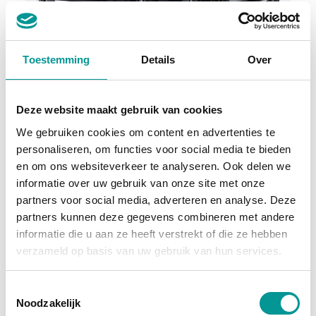
btw
Toestemming
Details
Over
Land Rover Defender 110 2.0 P400e 110 Urban WideTrack Look
Automaat - 64309km - 2021
Deze website maakt gebruik van cookies
€1003.59
/maand
We gebruiken cookies om content en advertenties te
personaliseren, om functies voor social media te bieden
72 maanden
en om ons websiteverkeer te analyseren. Ook delen we
informatie over uw gebruik van onze site met onze
Deze auto bekijken
partners voor social media, adverteren en analyse. Deze
partners kunnen deze gegevens combineren met andere
informatie die u aan ze heeft verstrekt of die ze hebben
Hybride benzine
verzameld op basis van uw gebruik van hun services.
Toestemmingsselectie
Noodzakelijk