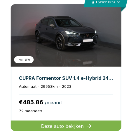
Hybride Benzine
incl. BTW
CUPRA Formentor SUV 1.4 e-Hybrid 245 pk VZ Performance Edition Pano/ Leder/ Elek.Klep/ Memory/ Matrix/ Adapt. Cruise/ Carplay/ Camera/ Stoelverw./ S
Automaat - 29953km - 2023
€485.86
/maand
72 maanden
Deze auto bekijken