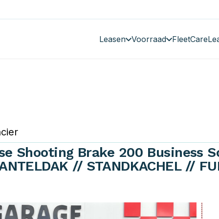
Leasen
Voorraad
FleetCare
Le
cier
e Shooting Brake 200 Business S
ANTELDAK // STANDKACHEL // FULL