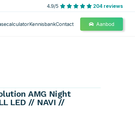
4.9/5
204 reviews
Aanbod
asecalculator
Kennisbank
Contact
olution AMG Night
 LED // NAVI //