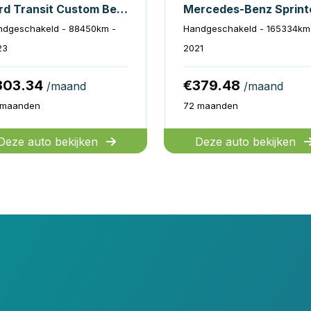
Ford Transit Custom Bestelbus 2.0 TDCI L2 130 pk Trend 2.8t Trekverm./ Cruise/ PDC V+A/ DAB/ Airco
Mercedes-Benz Sprint
ndgeschakeld - 88450km -
Handgeschakeld - 165334km
23
2021
303.34
€379.48
/maand
/maand
 maanden
72 maanden
Deze auto bekijken
Deze auto bekijken