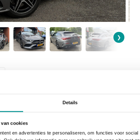
❯
Details
KILOMETERSTAND
BRANDSTOF
97224
Benzine
 van cookies
BTW/Marge
VERKOOPPRIJS
ent en advertenties te personaliseren, om functies voor social
Marge
€24.945,00