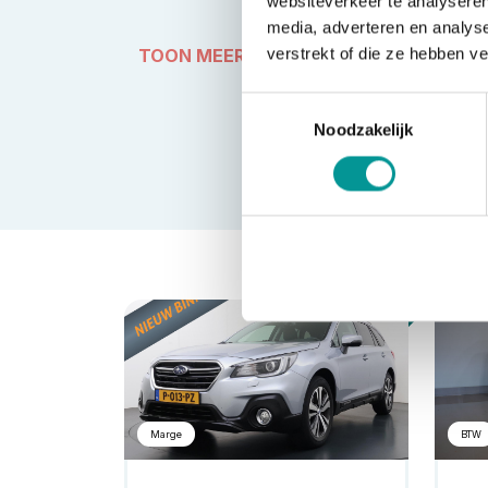
websiteverkeer te analyseren
media, adverteren en analys
TOON MEER
verstrekt of die ze hebben v
Toestemmingsselectie
Noodzakelijk
Benzine
Marge
BTW