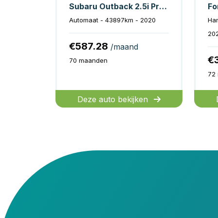
Subaru Outback 2.5i Premium
Automaat - 43897km - 2020
Ha
20
€587.28
/maand
€
70 maanden
72
Deze auto bekijken