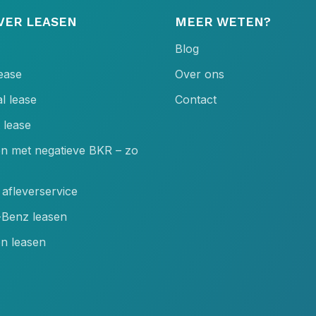
VER LEASEN
MEER WETEN?
Blog
lease
Over ons
l lease
Contact
 lease
en met negatieve BKR – zo
afleverservice
Benz leasen
n leasen