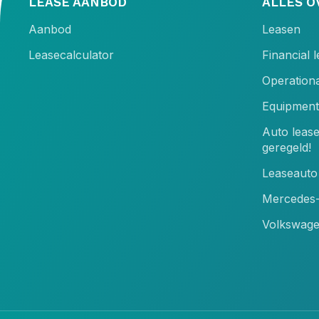
LEASE AANBOD
ALLES O
Aanbod
Leasen
Leasecalculator
Financial 
Operationa
Equipment
Auto leas
geregeld!
Leaseauto 
Mercedes-
Volkswage