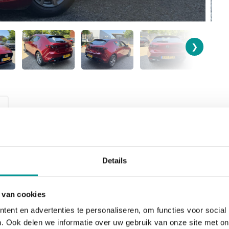
❯
KILOMETERSTAND
BRANDSTOF
Details
40536
Benzine
 van cookies
BTW/Marge
VERKOOPPRIJS
Marge
€17.945,00
ent en advertenties te personaliseren, om functies voor social
. Ook delen we informatie over uw gebruik van onze site met on