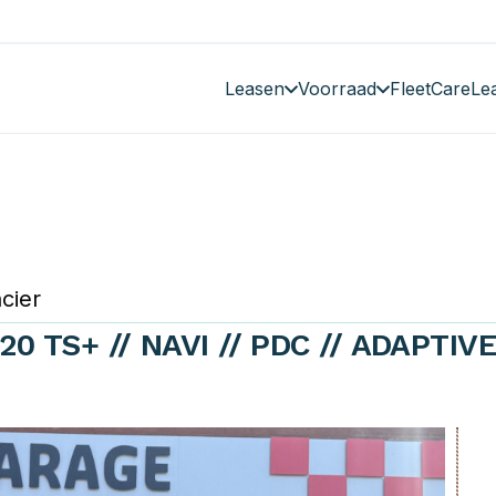
Leasen
Voorraad
FleetCare
Le
cier
20 TS+ // NAVI // PDC // ADAPTIV