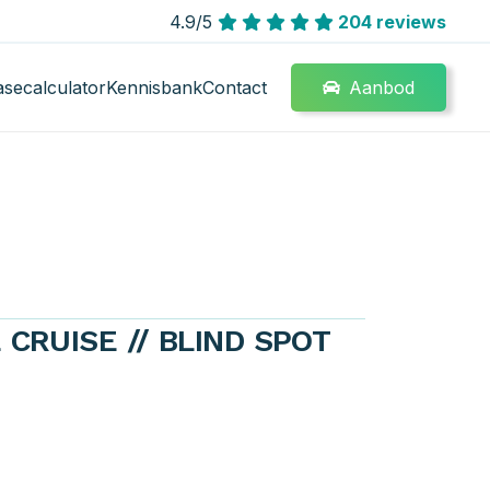
4.9/5
204 reviews
Aanbod
asecalculator
Kennisbank
Contact
E CRUISE // BLIND SPOT