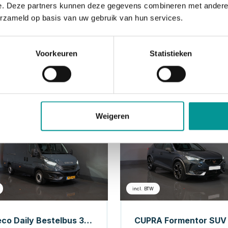
e. Deze partners kunnen deze gegevens combineren met andere i
erzameld op basis van uw gebruik van hun services.
Voorkeuren
Statistieken
Weigeren
Diesel
Hybrid
incl. BTW
Iveco Daily Bestelbus 35S21HV 3.0 180 pk Aut. L2H3 LED/ 3.5t Trekverm./ Adapt.Cruise/ Carplay/ Gev.Stoel./ Climate/ Navi/ Camera/ Trekhaak