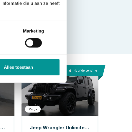
nformatie die u aan ze heeft
Marketing
Alles toestaan
e Benzine
Hybride benzine
Marge
CUPRA Formentor SUV 1.4 e-Hybrid 245 pk Copper Edition Pano/ Elek.Trekhaak/ Elek.Klep/ Memory/ Matrix/ Adapt. Cruise/ Carplay/ Camera/ Stoelverw./ S
Jeep Wrangler Unlimited 4xe 380 Rubicon BRUTE