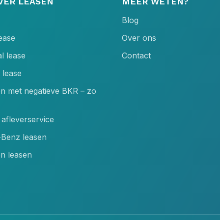
VER LEASEN
MEER WETEN?
Blog
lease
Over ons
l lease
Contact
 lease
en met negatieve BKR – zo
afleverservice
Benz leasen
n leasen