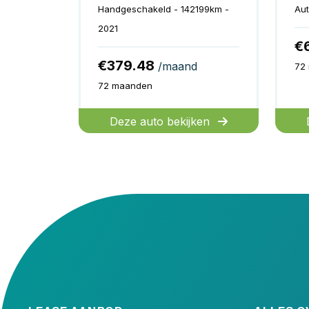
Handgeschakeld - 142199km -
Aut
2021
€
€379.48
/maand
72
72 maanden
Deze auto bekijken