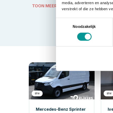
media, adverteren en analys
TOON MEER
verstrekt of die ze hebben v
Toestemmingsselectie
Noodzakelijk
Diesel
BTW
BTW
Mercedes-Benz Sprinter