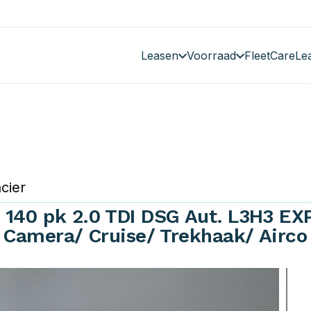
Leasen
Voorraad
FleetCare
Le
cier
 140 pk 2.0 TDI DSG Aut. L3H3 E
/ Camera/ Cruise/ Trekhaak/ Airco