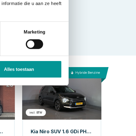
nformatie die u aan ze heeft
Marketing
Alles toestaan
nzine
Hybride Benzine
incl. BTW
K!! // NAVI // CLIMA // CAMERA // CRUISE // PANO DAK // TREKHAAK!! //
Kia Niro SUV 1.6 GDi PHEV Executive Line Harman Kardon/ Stoelvent./ 18" LMV/ Head Up/ Elek.Klep/ Memory/ Adapt.Cruise/ Stoelverw./ Carplay/ S