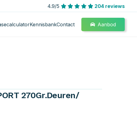
4.9/5
204 reviews
Aanbod
asecalculator
Kennisbank
Contact
XPORT 270Gr.Deuren/