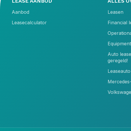
LEASE AANBOD
ALLES O
Aanbod
Leasen
Leasecalculator
Financial 
Operationa
Equipment
Auto leas
geregeld!
Leaseauto 
Mercedes-
Volkswage