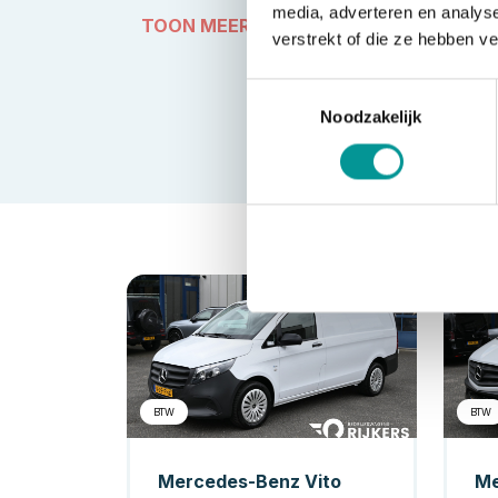
media, adverteren en analys
TOON MEER
verstrekt of die ze hebben v
Toestemmingsselectie
Noodzakelijk
Diesel
BTW
BTW
Mercedes-Benz Vito
Me