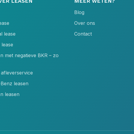
VER LEASEN
MEER WETEN?
Blog
lease
Over ons
l lease
Contact
 lease
en met negatieve BKR – zo
afleverservice
Benz leasen
n leasen