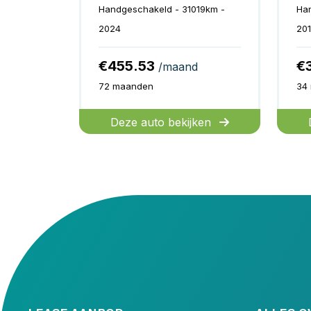
Handgeschakeld - 31019km -
Ha
2024
20
€455.53
€
/maand
72 maanden
34
Deze auto bekijken