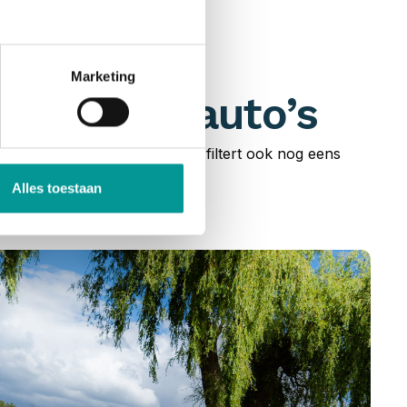
Marketing
n bedrijfsauto’s
uto’s en bedrijfswagens. Je filtert ook nog eens
cier!
Alles toestaan