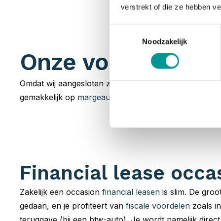
verstrekt of die ze hebben v
Toestemmingsselectie
Noodzakelijk
Onze voorraad occ
Omdat wij aangesloten zijn bij talloze
partners
hebben 
gemakkelijk op
margeauto of BTW-auto
. Jouw zoektoc
Financial lease occa
Zakelijk een occasion
financial leasen
is slim. De groot
gedaan, en je profiteert van
fiscale voordelen
zoals in
teruggave (bij een btw-auto). Je wordt namelijk direc