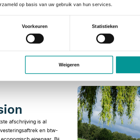
erzameld op basis van uw gebruik van hun services.
Voorkeuren
Statistieken
asion leaseauto’s e
wij een ongeëvenaarde voorraad aan jonge gebruikte leasea
ht naar een zakelijk leaseauto start dus bij De Lease Finan
Weigeren
sion
ste afschrijving is al
vesteringsaftrek en btw-
t economisch eigenaar. Bij