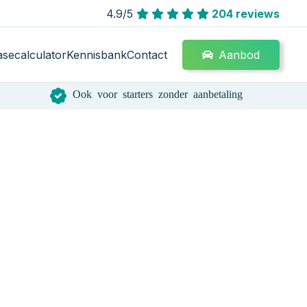
4.9/5
204 reviews
Aanbod
asecalculator
Kennisbank
Contact
Ook voor starters zonder aanbetaling