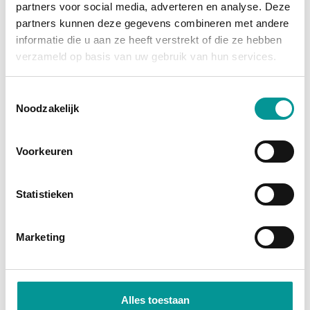
partners voor social media, adverteren en analyse. Deze
grootste afschrijving is al gedaan, en je profiteert
partners kunnen deze gegevens combineren met andere
van
fiscale voordelen
zoals investeringsaftrek en
informatie die u aan ze heeft verstrekt of die ze hebben
btw-teruggave (bij een btw-auto). Je wordt namelijk
verzameld op basis van uw gebruik van hun services.
direct economisch eigenaar. Bij financial lease
financiert de bank het bedrag, zodat je jouw kapitaal
Toestemmingsselectie
Noodzakelijk
vrij houdt voor andere investeringen.
Direct economisch eigenaar
Voorkeuren
Profiteer van fiscale voordelen
Lage maandlasten door occasionprijzen
Statistieken
Marketing
Alles toestaan