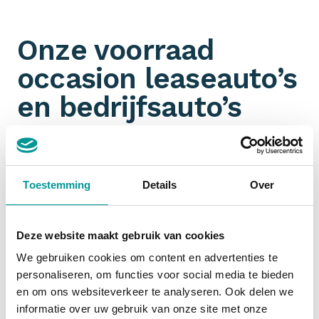
Onze voorraad
occasion leaseauto’s
en bedrijfsauto’s
Omdat wij aangesloten zijn bij talloze
partners
hebben wij een ongeëvenaarde voorraad aan jonge
gebruikte leaseauto’s en bedrijfswagens. Je filtert
Toestemming
Details
Over
ook nog eens gemakkelijk op
margeauto of BTW-
auto
. Jouw zoektocht naar een zakelijk leaseauto
start dus bij De Lease Financier!
Deze website maakt gebruik van cookies
We gebruiken cookies om content en advertenties te
personaliseren, om functies voor social media te bieden
Financial lease occasion
en om ons websiteverkeer te analyseren. Ook delen we
informatie over uw gebruik van onze site met onze
Zakelijk een occasion
financial leasen
is slim. De