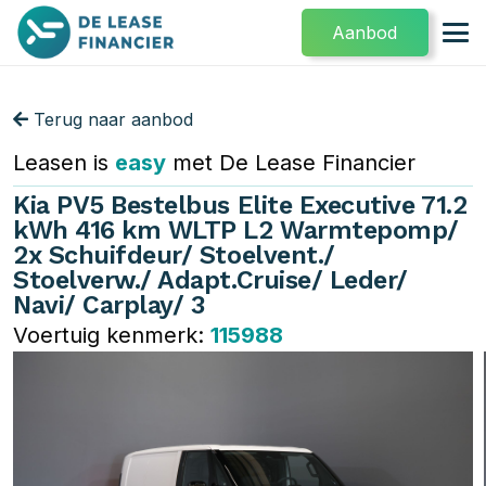
Aanbod
Terug naar aanbod
Leasen is
easy
met De Lease Financier
Kia PV5 Bestelbus Elite Executive 71.2
kWh 416 km WLTP L2 Warmtepomp/
2x Schuifdeur/ Stoelvent./
Stoelverw./ Adapt.Cruise/ Leder/
Navi/ Carplay/ 3
Voertuig kenmerk:
115988