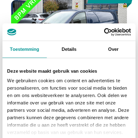
Toestemming
Details
Over
BTW
Deze website maakt gebruik van cookies
Mercedes-Benz Vito
We gebruiken cookies om content en advertenties te
Automaat - 52544km - 2024
personaliseren, om functies voor social media te bieden
en om ons websiteverkeer te analyseren. Ook delen we
€501.16
/maand
informatie over uw gebruik van onze site met onze
partners voor social media, adverteren en analyse. Deze
72 maanden
partners kunnen deze gegevens combineren met andere
informatie die u aan ze heeft verstrekt of die ze hebben
Deze auto bekijken
verzameld op basis van uw gebruik van hun services.