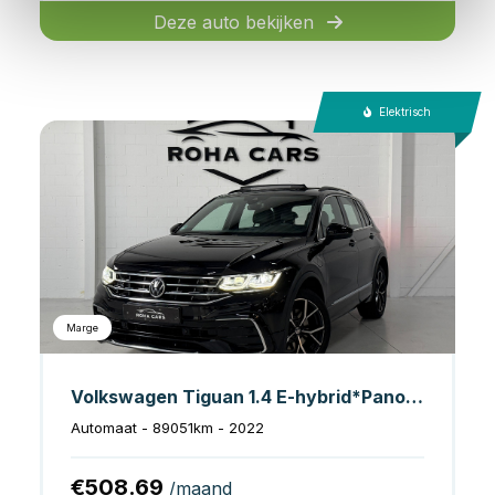
Deze auto bekijken
Elektrisch
Marge
Volkswagen Tiguan 1.4 E-hybrid*Pano*GTE*Sfeer*Memory*Stuur/stoelverwarming*
Automaat - 89051km - 2022
€508.69
/maand