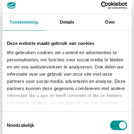
BTW
Toestemming
Details
Over
Peugeot Boxer Bestelbus 2.2 HDI 120 pk L2H2 Camera/ Cruise/ Airco/ Navi/ PDC/ DAB
Handgeschakeld - 66515km - 2023
Deze website maakt gebruik van cookies
€295.74
/maand
We gebruiken cookies om content en advertenties te
72 maanden
personaliseren, om functies voor social media te bieden
en om ons websiteverkeer te analyseren. Ook delen we
Deze auto bekijken
informatie over uw gebruik van onze site met onze
partners voor social media, adverteren en analyse. Deze
partners kunnen deze gegevens combineren met andere
informatie die u aan ze heeft verstrekt of die ze hebben
Diesel
verzameld op basis van uw gebruik van hun services.
Toestemmingsselectie
Noodzakelijk