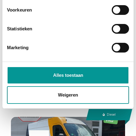
Voorkeuren
BTW
Statistieken
Mercedes-Benz C-klasse Estate 200 d Premium Pack
Marketing
Automaat - 332348km - 2021
€288.91
/maand
72 maanden
Alles toestaan
Deze auto bekijken
Weigeren
Diesel