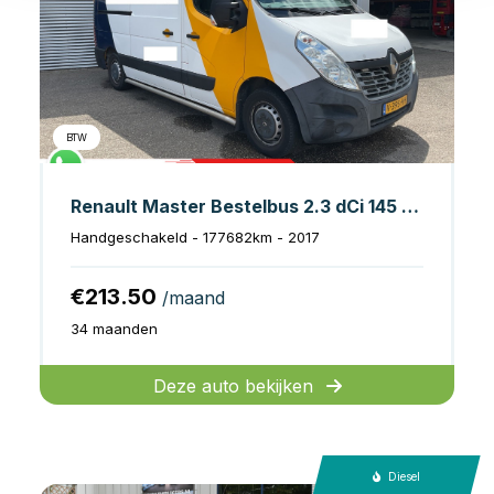
BTW
Renault Master Bestelbus 2.3 dCi 145 pk L2H2 EXPORT 270Gr.Deuren/ Gev.Stoel/ Airco/ Navi/ Cruise/ PDC/ Sidebars
Handgeschakeld - 177682km - 2017
€213.50
/maand
34 maanden
Deze auto bekijken
Diesel