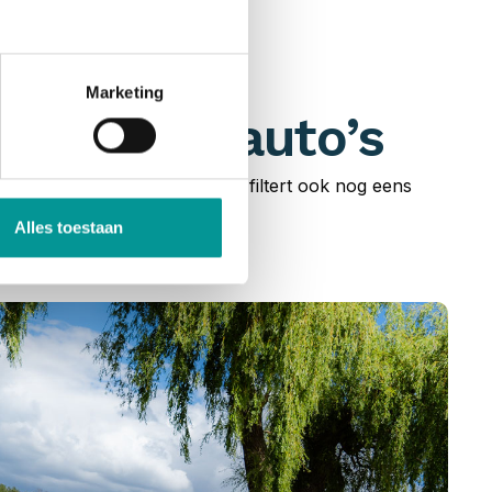
Marketing
n bedrijfsauto’s
uto’s en bedrijfswagens. Je filtert ook nog eens
cier!
Alles toestaan