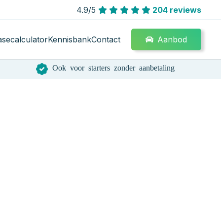
4.9/5
204 reviews
Aanbod
asecalculator
Kennisbank
Contact
Ook voor starters zonder aanbetaling