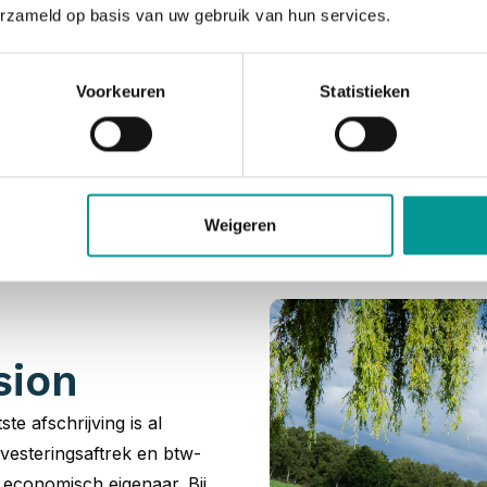
erzameld op basis van uw gebruik van hun services.
Voorkeuren
Statistieken
asion leaseauto’s e
wij een ongeëvenaarde voorraad aan jonge gebruikte leasea
ht naar een zakelijk leaseauto start dus bij De Lease Finan
Weigeren
sion
ste afschrijving is al
vesteringsaftrek en btw-
t economisch eigenaar. Bij