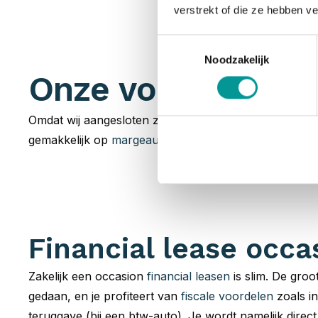
verstrekt of die ze hebben v
Toestemmingsselectie
Noodzakelijk
Onze voorraad occ
Omdat wij aangesloten zijn bij talloze
partners
hebben 
gemakkelijk op
margeauto of BTW-auto
. Jouw zoektoc
Financial lease occa
Zakelijk een occasion
financial leasen
is slim. De groot
gedaan, en je profiteert van
fiscale voordelen
zoals in
teruggave (bij een btw-auto). Je wordt namelijk direc