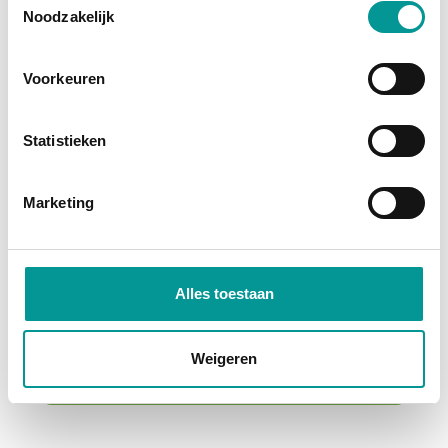
Noodzakelijk
Voorkeuren
Statistieken
btw
Marketing
Škoda Superb Combi 1.4 TSI iV Sportline 218PK
Automaat - 105450km - 2022
Alles toestaan
€337.38
/maand
72 maanden
Weigeren
Deze auto bekijken