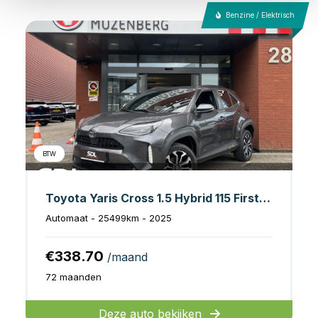
Benzine / Elektrisch
BTW
Toyota Yaris Cross 1.5 Hybrid 115 First Edition // ADAPT. CRUISE // KEYLESS // APPLE-ANDROID AUTO // CAMERA+SENSOREN // STOEL + STUUR VERWARMING //
Automaat - 25499km - 2025
€338.70
/maand
72 maanden
Deze auto bekijken