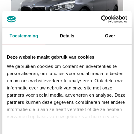
Marge
Toestemming
Details
Over
BMW 2-serie Active Tourer 220i High Executive
Deze website maakt gebruik van cookies
Automaat - 107817km - 2018
We gebruiken cookies om content en advertenties te
personaliseren, om functies voor social media te bieden
€383.30
/maand
en om ons websiteverkeer te analyseren. Ook delen we
46 maanden
informatie over uw gebruik van onze site met onze
partners voor social media, adverteren en analyse. Deze
Deze auto bekijken
partners kunnen deze gegevens combineren met andere
informatie die u aan ze heeft verstrekt of die ze hebben
verzameld op basis van uw gebruik van hun services.
Hybride
Toestemmingsselectie